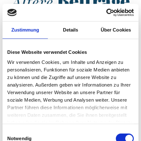
Was ist die Dividende?
Jetzt lesen
Zustimmung
Details
Über Cookies
Wie funktionieren Wandelanleih...
Jetzt lesen
Was bedeutet Rendite?
Jetzt lesen
Rentenversicherung als Geldanl...
Jetzt lesen
Diese Webseite verwendet Cookies
Aktien kaufen für Anfänger
Jetzt lesen
Wir verwenden Cookies, um Inhalte und Anzeigen zu
Kapitallebensversicherung zur...
Jetzt lesen
personalisieren, Funktionen für soziale Medien anbieten
Geldanlage in unsicheren Zeite...
Jetzt lesen
zu können und die Zugriffe auf unsere Website zu
Festverzinsliche Wertpapiere e...
Jetzt lesen
analysieren. Außerdem geben wir Informationen zu Ihrer
Was ist ein Sparplan? So funkt...
Jetzt lesen
Verwendung unserer Website an unsere Partner für
Sparbrief: Feste Zinsen für ei...
Jetzt lesen
soziale Medien, Werbung und Analysen weiter. Unsere
Zertifikate als Geldanlage
Jetzt lesen
Partner führen diese Informationen möglicherweise mit
weiteren Daten zusammen, die Sie ihnen bereitgestellt
Derivate oder Derivat - einfac...
Jetzt lesen
haben oder die sie im Rahmen Ihrer Nutzung der Dienste
Geldmarktfonds: Gute Alternati...
Jetzt lesen
gesammelt haben.
Sichere Geldanlage: Die besten...
Jetzt lesen
Einwilligungsauswahl
Notwendig
Ausschüttende Fonds und ETFs:...
Jetzt lesen