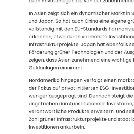
auch Privatanleger, die von der zunehmende
In Asien zeigt sich ein dynamischer Markt in
und Japan. So hat auch China eine eigene gr
vollständig mit den EU-Standards harmonisie
erkennen, etwa durch vermehrte Investition
Infrastrukturprojekte. Japan hat ebenfalls
Förderung grüner Technologien und der Ausg
zeigen, dass Asien zunehmend eine wichtige 
Geldanlagen einnimmt.
Nordamerika hingegen verfolgt einen marktor
der Fokus auf privat initiierten ESG-Investit
weniger ausgeprägt sind. Dennoch steigt di
angetrieben durch institutionelle Investoren,
verantwortliche Produkte erweitern. Und se
Zahl grüner Infrastrukturprojekte und staa
Investitionen ankurbeln.