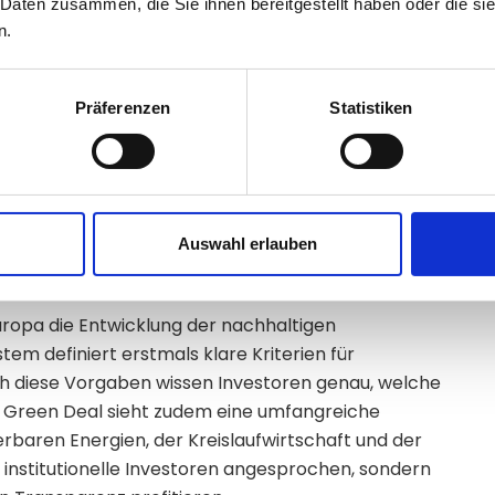
 Daten zusammen, die Sie ihnen bereitgestellt haben oder die s
 Wirkungen abzielen. Allgemein schafft diese
n.
z bei den Anlegern.
nds
Präferenzen
Statistiken
ungen. Während der europäische Markt weiterhin
 holen andere Regionen wie Asien und Nordamerika
en Geldanlagen stark mit den strikten EU-
al zu tun. Diese politischen Rahmenbedingungen
Auswahl erlauben
tzen auch neue Standards für
Europa die Entwicklung der nachhaltigen
tem definiert erstmals klare Kriterien für
rch diese Vorgaben wissen Investoren genau, welche
er Green Deal sieht zudem eine umfangreiche
rbaren Energien, der Kreislaufwirtschaft und der
 institutionelle Investoren angesprochen, sondern