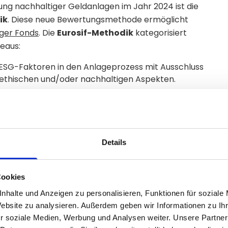
lung nachhaltiger Geldanlagen im Jahr 2024 ist die
ik
. Diese neue Bewertungsmethode ermöglicht
ger Fonds
. Die
Eurosif-Methodik
kategorisiert
eaus:
n ESG-Faktoren in den Anlageprozess mit Ausschluss
thischen und/oder nachhaltigen Aspekten.
sche Analyse von ESG-Faktoren mit einem
ssung der ESG-Performance mittels spezifischer
ung, neben finanzieller Rendite positive Beiträge zur
Details
, unter Nutzung von Screening-Methoden und
Cookies
ive Investments mit dem primären Ziel, signifikante
nhalte und Anzeigen zu personalisieren, Funktionen für soziale
n zu erzielen.
Website zu analysieren. Außerdem geben wir Informationen zu I
r soziale Medien, Werbung und Analysen weiter. Unsere Partner
n als „Impact-Aligned“ klassifiziert. Das bedeutet,