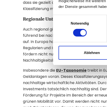
möglicherweise mit weiteren
dass sie gezielt auf ökologische oder soziale
der Dienste gesammelt habe
Klassifizierung mehr Klarheit und Transparen
Einwilligungsauswahl
Regionale Unterschiede und Markttre
Notwendig
Auch regional gibt es interessante Entwickl
führend bei nachhaltigen Investitionen ist,
auf. In Europa hat der Anstieg an nachhaltig
Regularien und Initiativen wie dem Green De
Ablehnen
fördern nicht nur die Nachfrage, sondern se
Nachhaltigkeitsberichte und Offenlegungen.
Insbesondere die
EU-Taxonomie
treibt in 
Geldanlagen voran. Dieses Klassifizierungssys
nachhaltige wirtschaftliche Aktivitäten. Du
Investments tatsächlich nachhaltig sind. D
Förderung für Projekte im Bereich der erneue
grünen Mobilität vor. Damit werden nicht nur