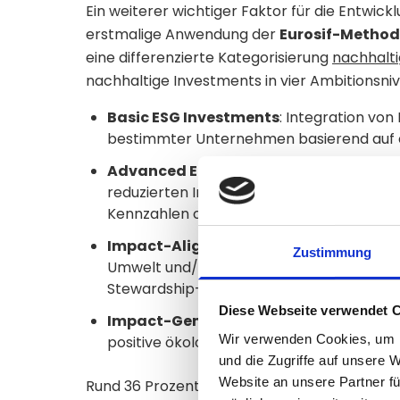
Ein weiterer wichtiger Faktor für die Entwick
erstmalige Anwendung der
Eurosif-Method
eine differenzierte Kategorisierung
nachhalti
nachhaltige Investments in vier Ambitionsniv
Basic ESG Investments
: Integration vo
bestimmter Unternehmen basierend auf e
Advanced ESG Investments
: Systemati
reduzierten Investmentuniversum und Me
Kennzahlen oder Ratings.
Impact-Aligned Investments
: Zielsetz
Zustimmung
Umwelt und/oder Gesellschaft zu leisten
Stewardship-Ansätzen.
Diese Webseite verwendet 
Impact-Generating Investments
: Akt
Wir verwenden Cookies, um I
positive ökologische oder soziale Wirkunge
und die Zugriffe auf unsere 
Website an unsere Partner fü
Rund 36 Prozent der nachhaltigen Fonds wurde