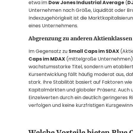
etwa im
Dow Jones Industrial Average
(
D
Unternehmen nach Größe, Liquidität oder Br
Indexzugehörigkeit ist die Marktkapitalisier
eines Unternehmens.
Abgrenzung zu anderen Aktienklassen
Im Gegensatz zu
Small Caps im SDAX
(Akti
Caps im MDAX
(mittelgroße Unternehmen) h
wachstumsstarke Titel, sondern um etablier
Kursentwicklung fällt häufig moderat aus, da
stark. Ihre Stabilität basiert auf Faktoren w
Kapitalmärkten und globaler Präsenz. Auch u
Einzelwerten durch ein deutlich geringeres Ris
verfolgen und keine kurzfristigen Kursgewinn
Welche Vorteile bieten Blue 