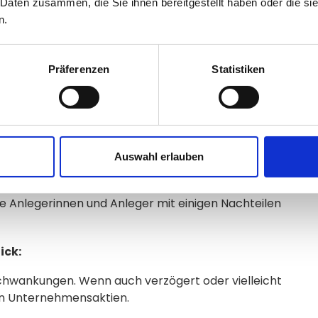
 Daten zusammen, die Sie ihnen bereitgestellt haben oder die s
n.
en großer Unternehmen verspricht eine gute
er Blue-Chip-Aktie im Portfolio regelmäßig
Präferenzen
Statistiken
 Chip Aktien?
Auswahl erlauben
lue Chip Aktien
Geldanlagen
ohne Einschränkungen.
 Anlegerinnen und Anleger mit einigen Nachteilen
ick:
chwankungen. Wenn auch verzögert oder vielleicht
ren Unternehmensaktien.