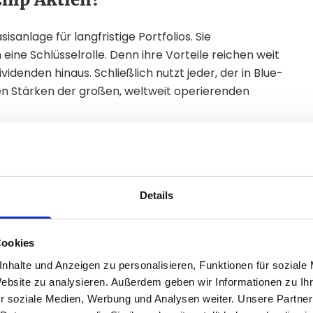
sisanlage für langfristige Portfolios. Sie
ine Schlüsselrolle. Denn ihre Vorteile reichen weit
idenden hinaus. Schließlich nutzt jeder, der in Blue-
llen Stärken der großen, weltweit operierenden
n und finanziell gut aufgestellten großen
kehrschluss bedeutet das vergleichsweise
Details
 der Regel einen besseren Zugang zu Kapital und
igen Zeiten stabil.
Cookies
nhalte und Anzeigen zu personalisieren, Funktionen für soziale
azu global. Das verspricht zusätzliche Stabilität
Website zu analysieren. Außerdem geben wir Informationen zu I
r soziale Medien, Werbung und Analysen weiter. Unsere Partner
 zu kaufen.