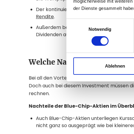
möglicherweise mit weiteren
der Dienste gesammelt habe
Der kontinuierliche Wertanstieg der Akti
Rendite
.
Einwilligungsauswahl
Außerdem bekommt jeder Aktionär mit ein
Notwendig
Dividenden ausgezahlt.
Welche Nachteile haben Blue
Ablehnen
Bei all den Vorteilen klingt es so, als wären B
Doch auch bei diesem Investment müssen die
rechnen.
Nachteile der Blue-Chip-Aktien im Überbl
Auch Blue-Chip-Aktien unterliegen Kurss
nicht ganz so ausgeprägt wie bei kleine