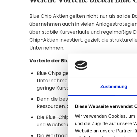
Blue Chip Aktien gelten nicht nur als solide Ba
übernehmen auch in vielen Anlagestrategien e
über stabile Kursverläufe und regelmäßige Div
Chip-Aktien investiert, gezielt die strukture
Unternehmen.
Vorteile der Bluechips im Überblick:
Blue Chips gehören in der Regel etablierte
Unternehmen oder Großkonzernen. Im Um
Zustimmung
geringe Kursschwankungen.
Denn die besagten Unternehmen haben in
Ressourcen. So bleiben sie auch in schwier
Diese Webseite verwendet 
Wir verwenden Cookies, um I
Die Blue-Chip-Unternehmen agieren noch d
und die Zugriffe auf unsere 
und Wachstumschancen.
Website an unsere Partner fü
Die Wertpapiere sind einfach an der Börse