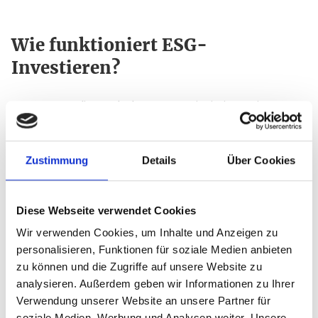
Wie funktioniert ESG-
Investieren?
Investoren, die nach dem ESG-Prinzip investieren,
achten auf bestimmte Faktoren, bevor sie eine
Investition tätigen. Es werden meist Branchen wie
Waffen, Tabak oder Alkohol ausgeschlossen und
Zustimmung
Details
Über Cookies
eher auf nachhaltige Themen gesetzt wie z. B.
erneuerbare Energien oder soziale Projekte, in die
Diese Webseite verwendet Cookies
das eigene Kapital investiert wird.
Wir verwenden Cookies, um Inhalte und Anzeigen zu
"Soziale Projekte" und "Nachhaltigkeit" sind der Fokus
personalisieren, Funktionen für soziale Medien anbieten
von Xavin. Auf unserer Website finden sie deshalb
zu können und die Zugriffe auf unsere Website zu
viele
Projekte zu Themen wie Kinder- und
analysieren. Außerdem geben wir Informationen zu Ihrer
Jugendförderung, Bildung, Pflege und Gesundheit
.
Verwendung unserer Website an unsere Partner für
soziale Medien, Werbung und Analysen weiter. Unsere