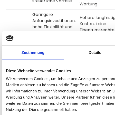
steuerliche Vorteile
Wartung
Geringere
Höhere langfristi
Anfangsinvestitionen,
Kosten, keine
hohe Flexibilität und
Eigentumsrechte
Mieten
Anpassungsfähigkeit,
vertragliche
Wartung und
Bindungen könne
Reparaturen oft
unflexibel sein
inklusive
Zustimmung
Details
Langfristige
Finanzielle Flexibilität,
Verpflichtungen,
Diese Webseite verwendet Cookies
steuerliche Vorteile
höhere
Wir verwenden Cookies, um Inhalte und Anzeigen zu personal
durch Absetzbarkeit
Gesamtkosten ü
Medien anbieten zu können und die Zugriffe auf unsere Web
Leasen
der Raten,
die Laufzeit,
wir Informationen zu Ihrer Verwendung unserer Website an un
Möglichkeit
Vertragsabhängi
Werbung und Analysen weiter. Unsere Partner führen diese 
regelmäßiger
bei Änderungen 
weiteren Daten zusammen, die Sie ihnen bereitgestellt habe
Upgrades
vorzeitigen
Nutzung der Dienste gesammelt haben.
Kündigungen