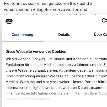
Hier lohnt es sich, einen genaueren Blick auf die
verschiedenen Anlageformen zu werfen und
abzuwägen, welches Risiko Sie tatsächlich in Kauf
nehmen möchten.
Schritt 3: Liquidität prüfen
Zustimmung
Details
Über C
Abhängig davon, wofür das das angelegte Geld
gedacht ist, ist es teilweise entscheidend, dass es
Diese Webseite verwendet Cookies
rechtzeitig wieder verfügbar ist. Hierbei gilt
Wir verwenden Cookies, um Inhalte und Anzeigen zu persona
grundsätzlich:
Wer flexibel sein will, muss
Funktionen für soziale Medien anbieten zu können und die Zug
Abstriche bei der Rendite machen
. Wer wiederum
unsere Website zu analysieren. Außerdem geben wir Informa
längere und feste Laufzeiten in Kauf nimmt, kann mit
Ihrer Verwendung unserer Website an unsere Partner für soz
einer höheren Rendite rechnen und hat überdies
Medien, Werbung und Analysen weiter. Unsere Partner führe
deutlich mehr Wahlmöglichkeiten.
Informationen möglicherweise mit weiteren Daten zusammen,
ihnen bereitgestellt haben oder die sie im Rahmen Ihrer Nut
Auch diesbezüglich sollten Sie sich ausgiebig über die
Dienste gesammelt haben.
verschiedenen Anlageformen informieren.