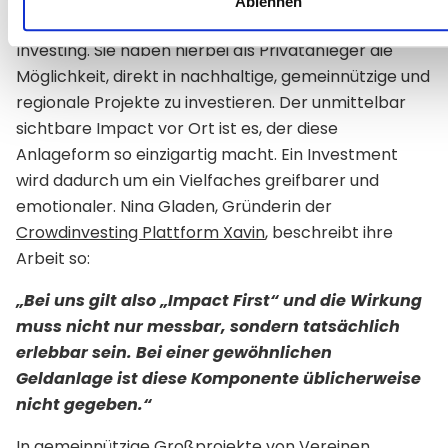
Ablehnen
Crowdinvesting
– eine Form des Social Impact
Investing. Sie haben hierbei als Privatanleger die
Möglichkeit, direkt in nachhaltige, gemeinnützige und
regionale Projekte zu investieren. Der unmittelbar
sichtbare Impact vor Ort ist es, der diese
Anlageform so einzigartig macht. Ein Investment
wird dadurch um ein Vielfaches greifbarer und
emotionaler. Nina Gladen, Gründerin der
Crowdinvesting Plattform Xavin
, beschreibt ihre
Arbeit so:
„Bei uns gilt also „Impact First“ und die Wirkung
muss nicht nur messbar, sondern tatsächlich
erlebbar sein. Bei einer gewöhnlichen
Geldanlage ist diese Komponente üblicherweise
nicht gegeben.“
In gemeinnützige Großprojekte von Vereinen,