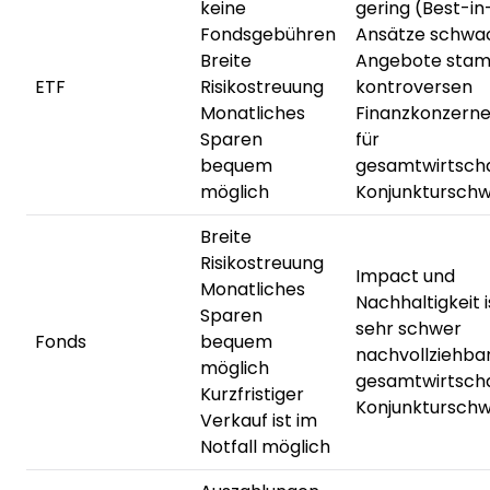
keine
gering (Best-in
Fondsgebühren
Ansätze schwac
Breite
Angebote sta
ETF
Risikostreuung
kontroversen
Monatliches
Finanzkonzerne
Sparen
für
bequem
gesamtwirtscha
möglich
Konjunktursch
Breite
Risikostreuung
Impact und
Monatliches
Nachhaltigkeit i
Sparen
sehr schwer
Fonds
bequem
nachvollziehbar 
möglich
gesamtwirtscha
Kurzfristiger
Konjunktursch
Verkauf ist im
Notfall möglich