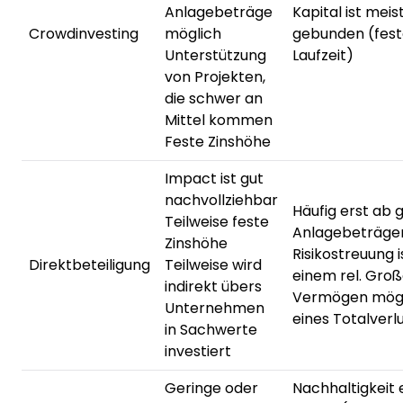
Anlagebeträge
Kapital ist meis
Crowdinvesting
möglich
gebunden (fes
Unterstützung
Laufzeit)
von Projekten,
die schwer an
Mittel kommen
Feste Zinshöhe
Impact ist gut
nachvollziehbar
Häufig erst ab
Teilweise feste
Anlagebeträge
Zinshöhe
Risikostreuung i
Direktbeteiligung
Teilweise wird
einem rel. Gro
indirekt übers
Vermögen mögli
Unternehmen
eines Totalverl
in Sachwerte
investiert
Geringe oder
Nachhaltigkeit 