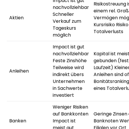
Impact ist gut
Risikostreuung i
nachvollziehbar
einem rel. Gro
Schneller
Aktien
Vermögen mögl
Verkauf zum
Kursrisiko Risiko
Tageskurs
Totalverlusts
möglich
Impact ist gut
nachvollziehbar
Kapital ist meis
Feste Zinshöhe
gebunden (fes
Teilweise wird
Laufzeit) Kleine
Anleihen
indirekt übers
Anleihen sind o
Unternehmen
Bonitätsranking
in Sachwerte
eines Totalverl
investiert
Weniger Risiken
auf Bankkonten
Geringe Zinsen 
Banken
Impact ist
Banknoten Wen
meist gut
Filialen vor Ort