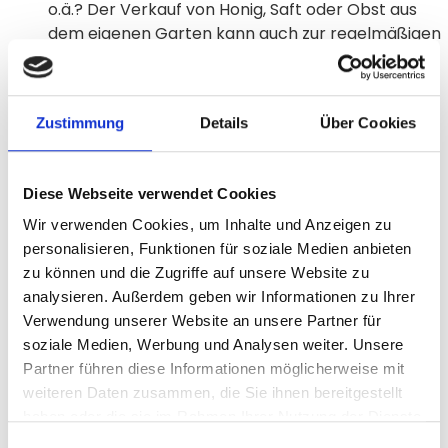
o.ä.? Der Verkauf von Honig, Saft oder Obst aus
dem eigenen Garten kann auch zur regelmäßigen
Geldquelle werden.
Kursgebühren
: Einige Fördervereine organisieren
auch kostenpflichtige Kursangebote, wie z.B.
Zustimmung
Details
Über Cookies
Musikunterricht.
Diese Webseite verwendet Cookies
Wir verwenden Cookies, um Inhalte und Anzeigen zu
personalisieren, Funktionen für soziale Medien anbieten
zu können und die Zugriffe auf unsere Website zu
Als Förderverein Kindergarten
analysieren. Außerdem geben wir Informationen zu Ihrer
Großprojekte finanzieren
Verwendung unserer Website an unsere Partner für
soziale Medien, Werbung und Analysen weiter. Unsere
Ist einmal eine richtig große Anschaffung bzw. ein
Partner führen diese Informationen möglicherweise mit
großes Projekt für den Kindergarten
geplant, so
weiteren Daten zusammen, die Sie ihnen bereitgestellt
haben oder die sie im Rahmen Ihrer Nutzung der Dienste
kommen jedoch auch die oben genannten
gesammelt haben.
Möglichkeiten schnell an ihre Grenzen. Wollen Sie
Einwilligungsauswahl