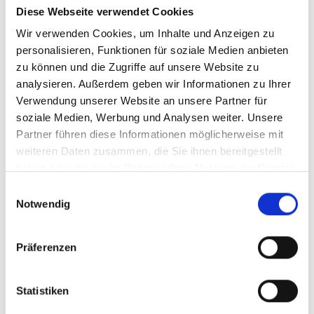
Diese Webseite verwendet Cookies
Die EU-Taxonomie und die Sustainable Finance
Wir verwenden Cookies, um Inhalte und Anzeigen zu
Disclosure Regulation (SFDR) sind zentral für die
personalisieren, Funktionen für soziale Medien anbieten
Integrität nachhaltiger Investitionsprodukte. Die EU-
zu können und die Zugriffe auf unsere Website zu
Taxonomie dient als einheitliches
analysieren. Außerdem geben wir Informationen zu Ihrer
Klassifikationssystem. Es legt fest, welche Aktivitäten
Verwendung unserer Website an unsere Partner für
als ökologisch nachhaltig gelten. Damit hilft dieses
soziale Medien, Werbung und Analysen weiter. Unsere
Partner führen diese Informationen möglicherweise mit
System, Investitionen in grüne Projekte zu skalieren,
weiteren Daten zusammen, die Sie ihnen bereitgestellt
die notwendig sind, um den
European Green Deal
der
haben oder die sie im Rahmen Ihrer Nutzung der Dienste
Europäischen Kommission umzusetzen.
gesammelt haben.
Einwilligungsauswahl
Die SFDR hingegen verlangt von
Notwendig
Finanzmarktteilnehmern und Finanzberatern,
transparent über die Nachhaltigkeit ihrer
Präferenzen
Finanzprodukte zu informieren. Sie legt offen, welche
Produkte eine „nachhaltige Investition“ verfolgen
Statistiken
und zwingt die Anbieter zu einer detaillierten
Erklärung, wie ihre Produkte zu einer nachhaltigen