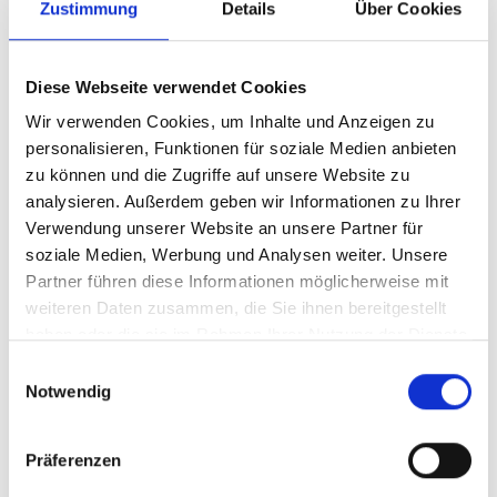
Zustimmung
Details
Über Cookies
Seed
Vor Unternehmensgründung
Financing
Start-up
Unternehmensgründung &
Diese Webseite verwendet Cookies
Financing
Produktentwicklung
Wir verwenden Cookies, um Inhalte und Anzeigen zu
personalisieren, Funktionen für soziale Medien anbieten
Aufbau von Produktion und
Early-Stage
zu können und die Zugriffe auf unsere Website zu
Distribution (Unternehmen ist
Financing
analysieren. Außerdem geben wir Informationen zu Ihrer
bereits am Markt etabliert)
Verwendung unserer Website an unsere Partner für
Expansion
Unternehmen steht vor der
soziale Medien, Werbung und Analysen weiter. Unsere
Financing
Expansion
Partner führen diese Informationen möglicherweise mit
weiteren Daten zusammen, die Sie ihnen bereitgestellt
Later-Stage
Überbrückung der Zeit bis zum
haben oder die sie im Rahmen Ihrer Nutzung der Dienste
Financing
Börsengang
gesammelt haben.
Einwilligungsauswahl
Notwendig
Unternehmen steck in einer
Turnaround
Krise und soll wieder finanziell
Financing
stabil werden
Präferenzen