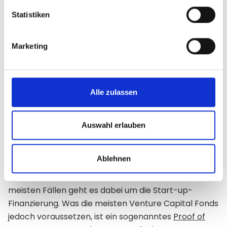
Laverage
Aufkauf etablierter
Buyout
Unternehmen mit Fremdkapital
Statistiken
Übernahme des Managements
Management
eines meist gut laufenden
Marketing
Buyout
Unternehmens
Finanzierung in der Anfangsphasen - Venture
Alle zulassen
Capital
Eine Sonderform des Private Equity in der
Auswahl erlauben
Anfangsphase eines Unternehmens, bezeichnet
man auch als
Venture Capital
, Wagniskapital oder
Ablehnen
Risikokapital. Denn diese Sonderform bringt ein
relativ hohes Risiko-Rendite-Profil mit sich. In den
meisten Fällen geht es dabei um die Start-up-
Finanzierung. Was die meisten Venture Capital Fonds
jedoch voraussetzen, ist ein sogenanntes
Proof of