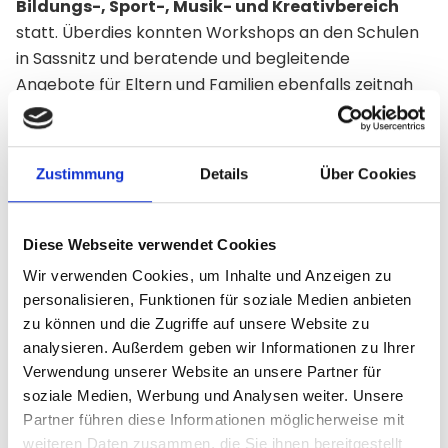
Bildungs-, Sport-, Musik- und Kreativbereich
statt. Überdies konnten Workshops an den Schulen
in Sassnitz und beratende und begleitende
Angebote für Eltern und Familien ebenfalls zeitnah
umgesetzt werden. Für zusätzlichen Spaß bei den
Kindern haben Ferienspiele und Freizeiten gesorgt.
Auch die Corona-Pandemie konnte dem Erfolg des
Zustimmung
Details
Über Cookies
Projekte keinen Abbruch tun. So konnte der
Bildungsbereich des Zentrums fast durchgängig
geöffnet bleiben. Somit konnte das Team vor Ort
Diese Webseite verwendet Cookies
den Kindern und Jugendliche stets kostenfreie
Wir verwenden Cookies, um Inhalte und Anzeigen zu
Hausaufgabenbetreuung und Nachhilfe anbieten.
personalisieren, Funktionen für soziale Medien anbieten
Lediglich eine kurze Umbauphase im Winter hat für
zu können und die Zugriffe auf unsere Website zu
eine vorübergehende Schließung des Kinder- und
analysieren. Außerdem geben wir Informationen zu Ihrer
Familienzentrums gesorgt. Heute kommen jeden Tag
Verwendung unserer Website an unsere Partner für
zwischen 13.30 und 18.00 Uhr zwischen 20 und 40
soziale Medien, Werbung und Analysen weiter. Unsere
Kinder von 6 bis 14 Jahren in das neue Zentrum. Dort
Partner führen diese Informationen möglicherweise mit
weiteren Daten zusammen, die Sie ihnen bereitgestellt