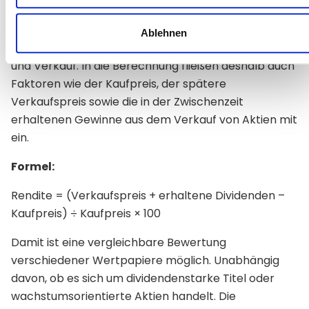
Dividendenzahlung als auch die Kursentwicklung.
Maßgeblich ist dabei nicht der Zeitpunkt der
Ablehnen
Ausschüttung, sondern der Zeitraum zwischen Kauf
und Verkauf. In die Berechnung fließen deshalb auch
Faktoren wie der Kaufpreis, der spätere
Verkaufspreis sowie die in der Zwischenzeit
erhaltenen Gewinne aus dem Verkauf von Aktien mit
ein.
Formel:
Rendite = (Verkaufspreis + erhaltene Dividenden –
Kaufpreis) ÷ Kaufpreis × 100
Damit ist eine vergleichbare Bewertung
verschiedener Wertpapiere möglich. Unabhängig
davon, ob es sich um dividendenstarke Titel oder
wachstumsorientierte Aktien handelt. Die