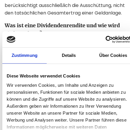
berücksichtigt ausschließlich die Ausschüttung, nicht
den tatsächlichen Gesamtertrag einer Geldanlage.
Was ist eine Dividendenrendite und wie wird
sie berechnet?
Die
Dividendenrendite
zeigt, wie viel Prozent des
Aktienkurses durch die Dividendenzahlung
Zustimmung
Details
Über Cookies
abgedeckt werden. Sie ergibt sich aus dem
Verhältnis der Dividende pro Aktie zum aktuellen
Kurs des Wertpapiers, multipliziert mit 100.
Diese Webseite verwendet Cookies
Wir verwenden Cookies, um Inhalte und Anzeigen zu
Beispiel:
personalisieren, Funktionen für soziale Medien anbieten zu
Eine Aktie notiert bei 50 Euro und die Dividende
können und die Zugriffe auf unsere Website zu analysieren.
beträgt 2 Euro. Die Dividendenrendite liegt in diesem
Außerdem geben wir Informationen zu Ihrer Verwendung
Fall bei 4 Prozent. Eine andere Aktie zahlt 3 Euro
unserer Website an unsere Partner für soziale Medien,
Dividende, kostet jedoch 100 Euro. Die die Rendite
Werbung und Analysen weiter. Unsere Partner führen diese
liegt hier lediglich bei 3 Prozent.
Informationen möglicherweise mit weiteren Daten