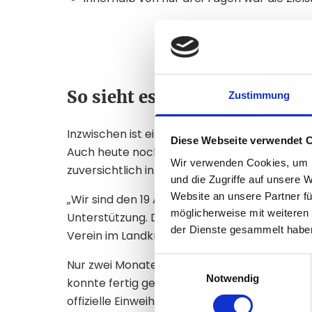
So sieht es beim SV-DJK Tau
Zustimmung
Inzwischen ist ein Jahr seit der erfolgreich
Diese Webseite verwendet 
Auch heute noch ist der Verein begeistert v
Wir verwenden Cookies, um I
zuversichtlich in die Zukunft:
und die Zugriffe auf unsere 
Website an unsere Partner fü
„Wir sind den 19 Anlegerinnen und Anlegern s
möglicherweise mit weiteren
Unterstützung. Dank Ihnen konnten wir unse
der Dienste gesammelt habe
Verein im Landkreis München Padel anbieten.
Einwilligungsauswahl
Nur zwei Monate nach der Finanzierung über 
Notwendig
konnte fertig gestellt und in Betrieb genom
offizielle Einweihungsfeier. Neben Pressever