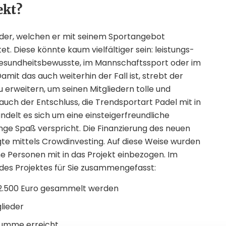
ekt?
eder, welchen er mit seinem Sportangebot
t. Diese könnte kaum vielfältiger sein: leistungs-
r Gesundheitsbewusste, im Mannschaftssport oder im
Damit das auch weiterhin der Fall ist, strebt der
 erweitern, um seinen Mitgliedern tolle und
uch der Entschluss, die Trendsportart Padel mit in
ndelt es sich um eine einsteigerfreundliche
nge Spaß verspricht. Die Finanzierung des neuen
te mittels Crowdinvesting. Auf diese Weise wurden
ne Personen mit in das Projekt einbezogen. Im
des Projektes für Sie zusammengefasst:
62.500 Euro gesammelt werden
lieder
lsumme erreicht