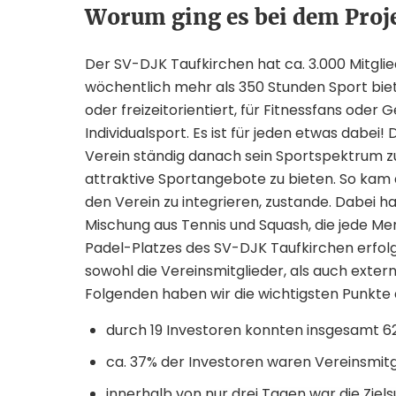
Worum ging es bei dem Proj
Der SV-DJK Taufkirchen hat ca. 3.000 Mitgli
wöchentlich mehr als 350 Stunden Sport biete
oder freizeitorientiert, für Fitnessfans ode
Individualsport. Es ist für jeden etwas dabei! 
Verein ständig danach sein Sportspektrum zu
attraktive Sportangebote zu bieten. So kam a
den Verein zu integrieren, zustande. Dabei ha
Mischung aus Tennis und Squash, die jede Me
Padel-Platzes des SV-DJK Taufkirchen erfolg
sowohl die Vereinsmitglieder, als auch exter
Folgenden haben wir die wichtigsten Punkte 
durch 19 Investoren konnten insgesamt 
ca. 37% der Investoren waren Vereinsmitg
innerhalb von nur drei Tagen war die Zie