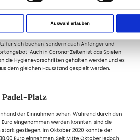
r und der Gemeinderat. Unter Einbehaltung der
s Eröffnungsspiel
mit Florian Mayer (ehemaliger
 Padelspieler) statt. Anschließend bekam jeder die
Auswahl erlauben
en. Auch sonst ist der neue Padel-Platz ein voller
 Begeisterung in der Region. Denn nicht nur
tz für sich buchen, sondern auch Anfänger und
rtangebot. Auch in Corona-Zeiten ist das Spielen
 an die Hygienevorschriften gehalten werden und es
 aus dem gleichen Hausstand gespielt werden.
 Padel-Platz
 anhand der Einnahmen sehen. Während durch den
45 Euro eingenommen werden konnten, sind die
stark gestiegen. Im Oktober 2020 konnte der
438,00 Euro einnehmen. Seit Mitte Oktober jedoch