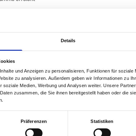
fkirchen heute aus:
Details
en Finanzierung des neuen Padel-Platzes vergangen.
Cookies
on der erhaltenen Unterstützung und blickt
nhalte und Anzeigen zu personalisieren, Funktionen für soziale
Website zu analysieren. Außerdem geben wir Informationen zu I
r soziale Medien, Werbung und Analysen weiter. Unsere Partner
ehr dankbar für die tolle und schnelle
 Daten zusammen, die Sie ihnen bereitgestellt haben oder die s
r Sportangebot ausweiten und damit als erster
n.
“ - Moritz Coen, 2. Vorstand SV-DJK Taufkirchen
Xavin war es schon soweit - der Padel-Platz
Präferenzen
Statistiken
men werden. Am 25.07.2020 gab es sogar eine
tretern und regionalen Investoren und Unterstützern