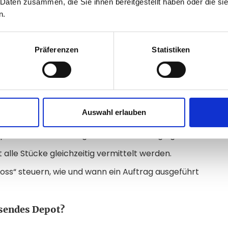
 Daten zusammen, die Sie ihnen bereitgestellt haben oder die s
n.
it Grundbegriffen wie Orderarten, Kursstellung oder
ren:
Präferenzen
Statistiken
 Kurs ausgeführt wird. Unabhängig vom Preis.
Preisgrenze festgelegt, bei deren Überschreiten die
chen An- und Verkaufspreis und wirkt sich direkt
Auswahl erlauben
preis anhand von Angebot und Nachfrage gebildet.
 alle Stücke gleichzeitig vermittelt werden.
p Loss“ steuern, wie und wann ein Auftrag ausgeführt
ssendes Depot?