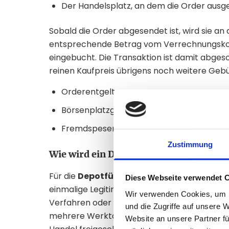
Der Handelsplatz, an dem die Order ausge
Sobald die Order abgesendet ist, wird sie an 
entsprechende Betrag vom Verrechnungskon
eingebucht. Die Transaktion ist damit abges
reinen Kaufpreis übrigens noch weitere Geb
Orderentgelte
Börsenplatzgebühren
Fremdspesen, etwa beim Handel an auslä
Zustimmung
Wie wird ein Depot eröffnet?
Für die
Depotführung
brauchen Sie eine gül
Diese Webseite verwendet 
einmalige Legitimation. Diese erfolgt je nac
Wir verwenden Cookies, um I
Verfahren oder persönlich in der Filiale. Je
und die Zugriffe auf unsere 
mehrere Werktage. Nach erfolgreicher Identi
Website an unsere Partner fü