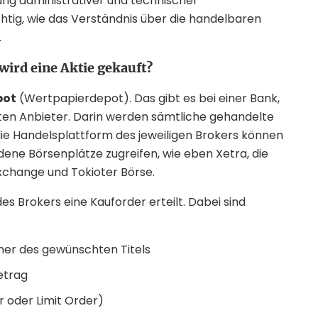
ung administrativer und technischer
ig, wie das Verständnis über die handelbaren
.
ird eine Aktie gekauft?
pot
(Wertpapierdepot). Das gibt es bei einer Bank,
rten Anbieter. Darin werden sämtliche gehandelte
ie Handelsplattform des jeweiligen Brokers können
ene Börsenplätze zugreifen, wie eben Xetra, die
xchange und Tokioter Börse.
es Brokers eine Kauforder erteilt. Dabei sind
r des gewünschten Titels
etrag
r oder Limit Order)