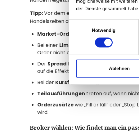
Handel freigeschaltet.
möglicherweise mit weiteren
der Dienste gesammelt habe
Tipp:
Vor dem ersten Kauf sollten Sie sich m
Handelszeiten auseinandersetzen. Dazu gehö
Einwilligungsauswahl
Notwendig
Market-Order
, die zum nächstmöglichen
Bei einer
Limit-Order
hingegen wird eine 
Order nicht ausgeführt wird.
Der
Spread
bezeichnet die Differenz zwis
Ablehnen
auf die Effektivkosten des Kaufs aus.
Bei der
Kursfeststellung
wird der Börsen
Teilausführungen
treten auf, wenn nicht
Orderzusätze
wie „Fill or Kill“ oder „Sto
wird.
Broker wählen: Wie findet man ein pa