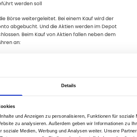
führt werden soll
die Börse weitergeleitet. Bei einem Kauf wird der
to abgebucht. Und die Aktien werden im Depot
chlossen. Beim Kauf von Aktien fallen neben dem
ühren an:
ndischen Handelsplätzen
Details
tige Steueridentifikationsnummer sowie eine
Cookies
h Anbieter über das Postident- oder Videoident-
nhalte und Anzeigen zu personalisieren, Funktionen für soziale
 nach Anbieter dauert der Prozess wenige Minuten bis
Website zu analysieren. Außerdem geben wir Informationen zu I
fikation wird das Depot eröffnet und für den
r soziale Medien, Werbung und Analysen weiter. Unsere Partner