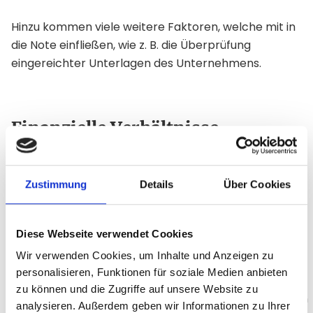
Hinzu kommen viele weitere Faktoren, welche mit in
die Note einfließen, wie z. B. die Überprüfung
eingereichter Unterlagen des Unternehmens.
Finanzielle Verhältnisse
Natürlich machen wir uns vorab auch ein
umfassendes Bild von der wirtschaftlichen Lage des
Zustimmung
Details
Über Cookies
Projektstarters. Neben der
Prüfung des
Jahresabschlusses
, sind folgende Punkte wichtig:
Diese Webseite verwendet Cookies
Nettoverschuldungsgrad
Wir verwenden Cookies, um Inhalte und Anzeigen zu
Schuldendienstdeckungsgrad
personalisieren, Funktionen für soziale Medien anbieten
zu können und die Zugriffe auf unsere Website zu
Einfluss von staatlichen Zuschüssen oder Spenden
analysieren. Außerdem geben wir Informationen zu Ihrer