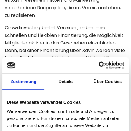
es Xavin Vereinen mittels Crowdinvesting
verschiedene Bauprojekte, die im Verein anstehen,
zu realisieren.
Crowdinvesting bietet Vereinen, neben einer
schnellen und flexiblen Finanzierung, die Möglichkeit
Mitglieder aktiver in das Geschehen einzubinden.
Denn, bei einer Finanzierung über Xavin werden viele
kleine Darlehen von Mitgliedern und Unterstützern
aus der Region gesammelt und nach Ablauf einer
individuellen Laufzeit inklusive eines Zinssatzes
zurückgezahlt. Durch die Investition in den eigenen
Zustimmung
Details
Über Cookies
Verein und das eigene Projekt erhöht sich die
Identifikation mit dem Verein – in Zeiten des
Diese Webseite verwendet Cookies
Mitgliederschwundes ein wichtiger Baustein, um auch
zukünftig viele aktive Mitglieder im Verein zu haben.
Wir verwenden Cookies, um Inhalte und Anzeigen zu
personalisieren, Funktionen für soziale Medien anbieten
zu können und die Zugriffe auf unsere Website zu