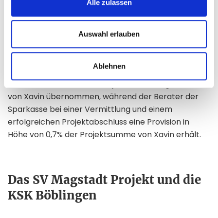
Alle zulassen
Beim Erstgespräch mit einem Verein übernimmt der
Berater zusammen mit Xavin noch selbst, im
Anschluss wird die Betreuung und
Auswahl erlauben
Kampagnendurchführung an Xavin übergeben. Die
Sparkasse muss kein eigenes Know-how aufbauen,
Ablehnen
noch in eine Plattform investieren und hat auch
keinen Aufwand bei der Projektabwicklung. Dies wird
von Xavin übernommen, während der Berater der
Sparkasse bei einer Vermittlung und einem
erfolgreichen Projektabschluss eine Provision in
Höhe von 0,7% der Projektsumme von Xavin erhält.
Das SV Magstadt Projekt und die
KSK Böblingen