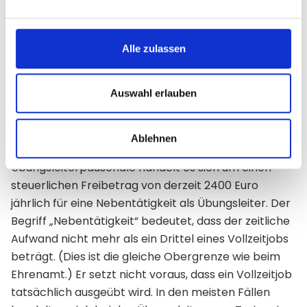
Mitarbeitern als bis zu 60 Euro (720:12) zusätzlich
zahlen, ohne die Grenze von 450 Euro zu
übersteigen. Es empfiehlt sich in solchen Fällen, die
Alle zulassen
Trennung von Job und Ehrenamt schriftlich zu
fixieren.
Auswahl erlauben
Die Übungsleiterpauschale
Die Übungsleiterpauschale darf nicht mit der
Ablehnen
Ehrenamtspauschale verwechselt werden. Bei der
Übungsleiterpauschale handelt es sich um einen
steuerlichen Freibetrag von derzeit 2400 Euro
jährlich für eine Nebentätigkeit als Übungsleiter. Der
Begriff „Nebentätigkeit“ bedeutet, dass der zeitliche
Aufwand nicht mehr als ein Drittel eines Vollzeitjobs
beträgt. (Dies ist die gleiche Obergrenze wie beim
Ehrenamt.) Er setzt nicht voraus, dass ein Vollzeitjob
tatsächlich ausgeübt wird. In den meisten Fällen