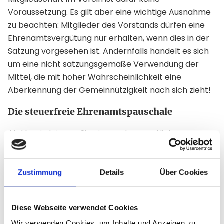
Voraussetzung. Es gilt aber eine wichtige Ausnahme
zu beachten: Mitglieder des Vorstands dürfen eine
Ehrenamtsvergütung nur erhalten, wenn dies in der
Satzung vorgesehen ist. Andernfalls handelt es sich
um eine nicht satzungsgemäße Verwendung der
Mittel, die mit hoher Wahrscheinlichkeit eine
Aberkennung der Gemeinnützigkeit nach sich zieht!
Die steuerfreie Ehrenamtspauschale
Als Verein können Sie einem ehrenamtlichen
Unterstützer eine jährliche Aufwandsentschädigung
von 720 Euro steuerfrei zukommen lassen. Jede
Person darf diese Pauschale jedoch nur von einem
Zustimmung
Details
Über Cookies
Verein beziehen. Daher sollten Sie sich schriftlich
bestätigen lassen, dass der Empfänger diese
Diese Webseite verwendet Cookies
Pauschale im selben Jahr bei keinem anderen
Wir verwenden Cookies, um Inhalte und Anzeigen zu