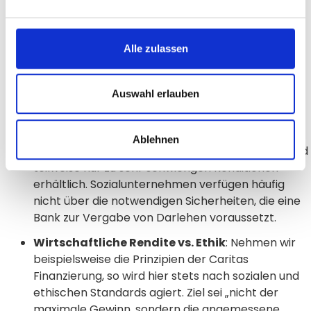
ehrenamtliche Mitarbeiter häufig an ihre
kapazitären Grenzen.
Wartezeit auf öffentliche Gelder
: Teilweise
Alle zulassen
warten Sozialunternehmen 1,5 Jahre, bis
öffentliche Gelder genehmigt und ausgezahlt
werden. Nicht selten verzögert sich der
Auswahl erlauben
Projektstart dadurch erheblich. Eine
Vorfinanzierung durch Darlehen ist unumgänglich.
Ablehnen
Schlechte Karten bei Banken
: Bankdarlehen sind
teilweise nur zu sehr schwierigen Konditionen
erhältlich. Sozialunternehmen verfügen häufig
nicht über die notwendigen Sicherheiten, die eine
Bank zur Vergabe von Darlehen voraussetzt.
Wirtschaftliche Rendite vs. Ethik
: Nehmen wir
beispielsweise die Prinzipien der Caritas
Finanzierung, so wird hier stets nach sozialen und
ethischen Standards agiert. Ziel sei „nicht der
maximale Gewinn, sondern die angemessene