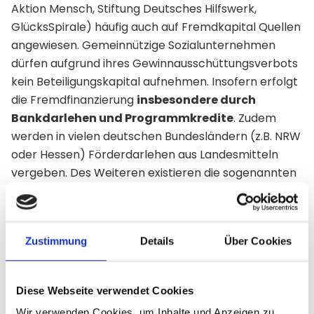
Aktion Mensch, Stiftung Deutsches Hilfswerk,
GlücksSpirale) häufig auch auf Fremdkapital Quellen
angewiesen. Gemeinnützige Sozialunternehmen
dürfen aufgrund ihres Gewinnausschüttungsverbots
kein Beteiligungskapital aufnehmen. Insofern erfolgt
die Fremdfinanzierung
insbesondere durch
Bankdarlehen und Programmkredite
. Zudem
werden in vielen deutschen Bundesländern (z.B. NRW
oder Hessen) Förderdarlehen aus Landesmitteln
vergeben. Des Weiteren existieren die sogenannten
Revolvingfonds
in Deutschland –
zinslose Darlehen
zur Förderung unterschiedlichster Projekte der
Wohlfahrtspflege. Sie stammen ursprünglich aus den
Zustimmung
Details
Über Cookies
Mitteln der Bundesregierung, kommen mittlerweile
jedoch nur noch für Caritasträger der Bundesländer
Brandenburg, Mecklenburg-Vorpommern, Sachsen,
Diese Webseite verwendet Cookies
Sachsen-Anhalt und Thüringen in Frage.
Wir verwenden Cookies, um Inhalte und Anzeigen zu