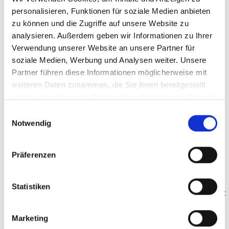
personalisieren, Funktionen für soziale Medien anbieten
zu können und die Zugriffe auf unsere Website zu
Herausforderungen bei der
analysieren. Außerdem geben wir Informationen zu Ihrer
Verwendung unserer Website an unsere Partner für
Finanzierung von
soziale Medien, Werbung und Analysen weiter. Unsere
Sozialunternehmen auf einen
Partner führen diese Informationen möglicherweise mit
Blick
weiteren Daten zusammen, die Sie ihnen bereitgestellt
haben oder die sie im Rahmen Ihrer Nutzung der Dienste
gesammelt haben.
Finanzierungsengpässe
bei großvolumigen
Einwilligungsauswahl
Notwendig
Investitionsprojekten: Während die
Regelfinanzierung vieler sozialer Einrichtungen
häufig sehr gut funktioniert, entstehen vor allem
Präferenzen
Engpässe bei der Finanzierung sozialer Projekte
oder großer Bauprojekte
Statistiken
Spendenaktion sind aufwändig & zeitintensiv
:
Um wirklich signifikante Summen zu erzielen,
stoßen das Personal sozialer Einrichtungen und
Marketing