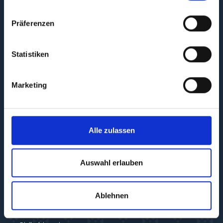
Projekte
Für Anleger
Präferenzen
Für Projektstarter
Finanzierungsanfrage
Statistiken
Blog
Newsletter
Marketing
HILFE
Häufige Fragen
Alle zulassen
Über Xavin
Kontakt
Partnerprogramm
Auswahl erlauben
RECHTLICHES
Ablehnen
AGB