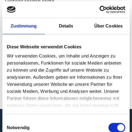
Existenz sorgen sollte.
Hier gehts zum Quiz
:
Wie steht dein Verein in 10
Jahren da?
Zustimmung
Details
Über Cookies
Teile diesen Beitrag gerne, wenn dir das Quiz gefallen
hat. Wir freuen uns über jeden Share. :) Hat dir das
Diese Webseite verwendet Cookies
Quiz richtig gut gefallen? - Dann abonniere rechts
unseren Newsletter! Wir freuen uns, dich an
Wir verwenden Cookies, um Inhalte und Anzeigen zu
personalisieren, Funktionen für soziale Medien anbieten
unserem Stammtisch begrüßen zu dürfen. :) Dein
zu können und die Zugriffe auf unsere Website zu
Xavin Team
analysieren. Außerdem geben wir Informationen zu Ihrer
Verwendung unserer Website an unsere Partner für
soziale Medien, Werbung und Analysen weiter. Unsere
Partner führen diese Informationen möglicherweise mit
weiteren Daten zusammen, die Sie ihnen bereitgestellt
haben oder die sie im Rahmen Ihrer Nutzung der Dienste
gesammelt haben.
Einwilligungsauswahl
XAVIN
Notwendig