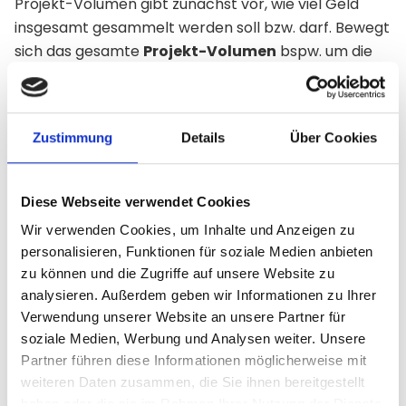
Projekt-Volumen gibt zunächst vor, wie viel Geld
insgesamt gesammelt werden soll bzw. darf. Bewegt
sich das gesamte
Projekt-Volumen
bspw. um die
5000 EUR, so kann nicht einfach beliebig mehr
investiert werden. Zum anderen existiert eine
gesetzlich vorgeschrieben Zeichnungsgrenze für
Zustimmung
Details
Über Cookies
natürliche Personen sowie teilweise ein
Mindestanlagebetrag, der von Projekt zu Projekt
stark variieren kann:
Diese Webseite verwendet Cookies
Höchstanlagebetrag
für natürliche Personen:
Wir verwenden Cookies, um Inhalte und Anzeigen zu
25.000 EUR
personalisieren, Funktionen für soziale Medien anbieten
zu können und die Zugriffe auf unsere Website zu
Mindestanlagebetrag
für natürliche Personen:
analysieren. Außerdem geben wir Informationen zu Ihrer
1-1000 EUR
Verwendung unserer Website an unsere Partner für
soziale Medien, Werbung und Analysen weiter. Unsere
Bei
Xavin Projekten
variiert der Mindestanlagebetrag
Partner führen diese Informationen möglicherweise mit
in der Regel zwischen 100 und 1000 EUR. Somit finden
weiteren Daten zusammen, die Sie ihnen bereitgestellt
auch Investoren mit einem kleineren Kapital das
haben oder die sie im Rahmen Ihrer Nutzung der Dienste