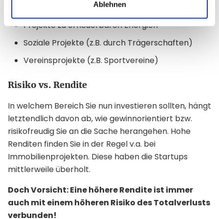
Ablehnen
Der Kulturbereich (Film, Musik, Theater etc.)
Projekte zu erneuerbaren Energien
Soziale Projekte (z.B. durch Trägerschaften)
Vereinsprojekte (z.B. Sportvereine)
Risiko vs. Rendite
In welchem Bereich Sie nun investieren sollten, hängt
letztendlich davon ab, wie gewinnorientiert bzw.
risikofreudig Sie an die Sache herangehen. Hohe
Renditen finden Sie in der Regel v.a. bei
Immobilienprojekten. Diese haben die Startups
mittlerweile überholt.
Doch Vorsicht: Eine höhere Rendite ist immer
auch mit einem höheren Risiko des Totalverlusts
verbunden!