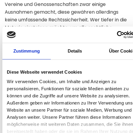
Vereine und Genossenschaften zwar einige
Ausnahmen gemacht, diese gewähren allerdings
keine umfassende Rechtssicherheit. Wer tiefer in die
Materie einsteigen möchte, um alle rechtliche
Hitergründe im Detail zu verstehen, dem seien die
beiden Artikel des Portals Perspektive Praxis sowie
des Golfverbands Schleswig Holstein ans Herz
Zustimmung
Details
Über Cooki
gelegt.
Um gar nicht erst in rechtliche Graubereiche
Diese Webseite verwendet Cookies
einzutauchen, können Vereine sogenannte
Wir verwenden Cookies, um Inhalte und Anzeigen zu
qualifizierte Nachrangdarlehen entgegennehmen,
personalisieren, Funktionen für soziale Medien anbieten zu
ohne über eine Banklizenz zu verfügen. Die
können und die Zugriffe auf unsere Website zu analysieren.
Darlehensverträge enthalten dann eine besondere
Außerdem geben wir Informationen zu Ihrer Verwendung uns
Klausel (den qualifizierten Rangrücktritt), die den
Website an unsere Partner für soziale Medien, Werbung und
Darlehensgeber in den Eigenkapitalrang stellt und
Analysen weiter. Unsere Partner führen diese Informationen
für den Verein insolvenzvermeidend wirkt. Das heißt,
möglicherweise mit weiteren Daten zusammen, die Sie ihne
bereitgestellt haben oder die sie im Rahmen Ihrer Nutzung d
für die Mitglieder besteht das Risiko das investierte