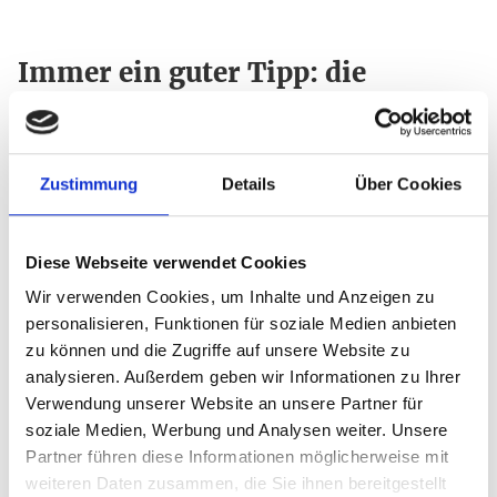
Immer ein guter Tipp: die
regionale Sparkasse
Die Förderung sozialer und kultureller Projekte in der
Zustimmung
Details
Über Cookies
eigenen Stadt gehört zu den Aufgaben der
Sparkassen. Wenn Vereine sich mit ihrem Antrag an
die Sparkassen wenden, sollten sie das im Auge
Diese Webseite verwendet Cookies
behalten. Gezielt die finanzielle Unterstützung im
Wir verwenden Cookies, um Inhalte und Anzeigen zu
Bereich der ehrenamtlichen Kinder- und
personalisieren, Funktionen für soziale Medien anbieten
Jugendarbeit zu beantragen, ist aussichtsreicher als
zu können und die Zugriffe auf unsere Website zu
eine allgemein gehaltene Anfrage ohne Angabe
analysieren. Außerdem geben wir Informationen zu Ihrer
einer Zweckbindung der Sponsorengelder. Aber
Verwendung unserer Website an unsere Partner für
natürlich ist die Kinder- und Jugendarbeit nur ein
soziale Medien, Werbung und Analysen weiter. Unsere
Beispiel des Förderprogramms. Gut ist alles, was
Partner führen diese Informationen möglicherweise mit
irgendwie in das genannte Aufgabenspektrum der
weiteren Daten zusammen, die Sie ihnen bereitgestellt