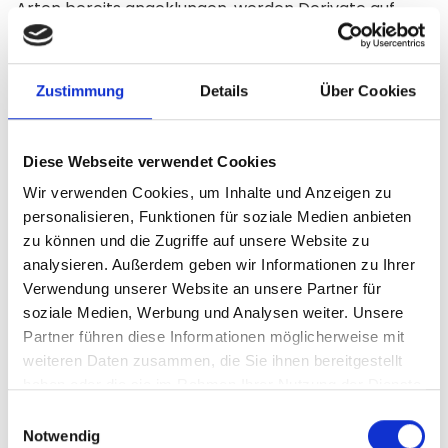
Arten bereits angeklungen, werden Derivate auf
unterschiedliche Weise eingesetzt – etwa zur
Spekulation, zur Risikoabsicherung oder zur
Ausnutzung von Preisunterschieden an den Märkten.
Zustimmung
Details
Über Cookies
Derivate zur Spekulation
Diese Webseite verwendet Cookies
Bei der Spekulation mit Derivaten setzen Anleger
Wir verwenden Cookies, um Inhalte und Anzeigen zu
und Anlegerinnen gezielt auf steigende oder fallende
personalisieren, Funktionen für soziale Medien anbieten
Kurse – zum Beispiel von Aktien, Rohstoffen oder
zu können und die Zugriffe auf unsere Website zu
Währungen.
analysieren. Außerdem geben wir Informationen zu Ihrer
Verwendung unserer Website an unsere Partner für
Beispiel:
soziale Medien, Werbung und Analysen weiter. Unsere
Ein Anleger oder eine Anlegerin rechnet mit einem
Partner führen diese Informationen möglicherweise mit
ansteigenden Ölpreis. Es wird ein Derivat im Wert
weiteren Daten zusammen, die Sie ihnen bereitgestellt
von 50 € gekauft. Ohne Hebel würden sich Gewinn
haben oder die sie im Rahmen Ihrer Nutzung der Dienste
gesammelt haben.
oder Verlust exakt an der Preisveränderung des Öls
Einwilligungsauswahl
Notwendig
orientieren. Steigt der Ölpreis beispielsweise um 5 %,