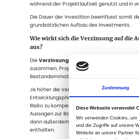
während der Projektlaufzeit genutzt und in w
Die Dauer der Investition beeinflusst somit d
grundsätzlichen Aufbau des Investments.
Wie wirkt sich die Verzinsung auf die 
aus?
Die
Verzinsung
eines Crowdinvestments häng
zusammen. Projekte mit kurzer Laufzeit und k
Bestandsimmobilie, werden häufig niedriger v
Zustimmung
Je höher die Verzinsung, desto höher ist in d
Entwicklungsphasen, ungesicherte Auszahlun
Risiko zu kompensieren, müssen Emittenten z
Diese Webseite verwendet 
Aussagen zur Bonität, zum Projektstand oder z
Wir verwenden Cookies, um I
dann außerdem Sicherungsrechte, Nachrang
und die Zugriffe auf unsere 
enthalten.
Website an unsere Partner fü