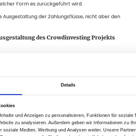
elcher Form es zurückgeführt wird.
ie Ausgestaltung der Zahlungsflüsse, nicht aber den
Ausgestaltung des Crowdinvesting Projekts
t direkt mit dem Risiko und der Laufzeit
lar kalkulierbarem Risiko, etwa eine vermietete
erzinst.
Details
er Regel auch das Risiko. Etwa durch längere
gen oder variable Projektergebnisse. Um dieses
usätzliche Informationen bereitstellen. Das können
Cookies
ur Exitstrategie sein. Die Projektstruktur muss
nhalte und Anzeigen zu personalisieren, Funktionen für soziale
darlehen oder besondere Rückzahlungsklauseln
Website zu analysieren. Außerdem geben wir Informationen zu I
r soziale Medien, Werbung und Analysen weiter. Unsere Partner