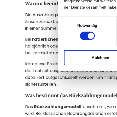
möglicherweise mit weiteren
Warum beeinflusst die Auszahlungsstr
der Dienste gesammelt habe
Die Auszahlungsstruktur legt fest, wann und i
Einwilligungsauswahl
Zinsen zurückbekommen. Bei
endfälligen M
Notwendig
in einer Summe inklusive Zinsen ausgezahlt.
Bei
ratierlichen Auszahlungsstrukturen
b
halbjährlich oder jährlich sein. Dies setzt a
bei vermieteten Immobilien oder bei Projek
Ablehnen
Komplexe Projekte können zudem
hybride 
der Laufzeit ausgeschüttet, der Rest ist endfä
detailliert aufgeschlüsselt werden, um Tran
sicherzustellen.
Was bestimmt das Rückzahlungsmodell 
Das
Rückzahlungsmodell
beschreibt, wie 
wird. Bei klassischen Nachrangdarlehen erfo