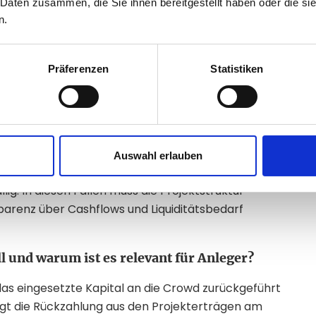
 Daten zusammen, die Sie ihnen bereitgestellt haben oder die s
uktur die Wahl der Projektform?
n.
n welcher Form Sie Ihr investiertes Kapital sowie
odellen
wird das gesamte Kapital am Laufzeitende
Präferenzen
Statistiken
ekommen Sie regelmäßige Zinszahlungen. Das kann
ber stabile Zahlungsströme im Projekt voraus, etwa
ten mit laufenden Einnahmen.
Auswahl erlauben
Modelle
vorsehen: Ein Teil der Zinsen wird während
llig. In diesen Fällen muss die Projektstruktur
sparenz über Cashflows und Liquiditätsbedarf
und warum ist es relevant für Anleger?
das eingesetzte Kapital an die Crowd zurückgeführt
lgt die Rückzahlung aus den Projekterträgen am