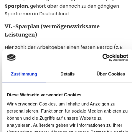
Sparplan
, gehört aber dennoch zu den gängigen
Sparformen in Deutschland.
VL-Sparplan (vermögenswirksame
Leistungen)
Hier zahlt der Arbeitgeber einen festen Betrag (z. B.
40 Euro monatlich) in einen Vertrag ein – etwa einen
Fondssparplan oder Bausparvertrag.
Zustimmung
Details
Über Cookies
Vorteile:
Staatliche Förderung möglich
(Arbeitnehmersparzulage)
Diese Webseite verwendet Cookies
Zusätzlicher Baustein im Vermögensaufbau
Wir verwenden Cookies, um Inhalte und Anzeigen zu
personalisieren, Funktionen für soziale Medien anbieten zu
können und die Zugriffe auf unsere Website zu
Voraussetzung:
analysieren. Außerdem geben wir Informationen zu Ihrer
Fördergrenze beim zu versteuernden Einkommen