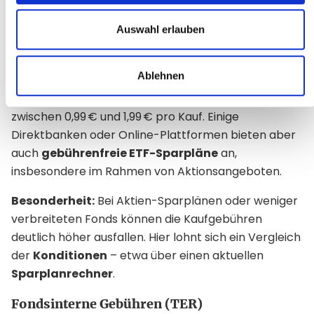
für die spätere
Rendite
.
Auswahl erlauben
Ordergebühren und Kaufkosten
Beim Kauf von Fondsanteilen oder ETFs im Rahmen
Ablehnen
eines Sparplans berechnen Banken oder Broker
meist eine geringe
Gebühr pro Ausführung
– oft
zwischen 0,99 € und 1,99 € pro Kauf. Einige
Direktbanken oder Online-Plattformen bieten aber
auch
gebührenfreie ETF-Sparpläne
an,
insbesondere im Rahmen von Aktionsangeboten.
Besonderheit:
Bei Aktien-Sparplänen oder weniger
verbreiteten Fonds können die Kaufgebühren
deutlich höher ausfallen. Hier lohnt sich ein Vergleich
der
Konditionen
– etwa über einen aktuellen
Sparplanrechner
.
Fondsinterne Gebühren (TER)