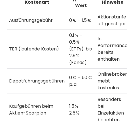
Kostenart
Hinweise
Wert
Aktionstarife
Ausführungsgebühr
0 € – 1,5 €
oft günstiger
0,1 % –
In
0,5 %
Performanc
TER (laufende Kosten)
(ETFs), bis
bereits
2,5 %
enthalten
(Fonds)
Onlinebroker
0 € – 50 €
Depotführungsgebühren
meist
p. a.
kostenlos
Besonders
Kaufgebühren beim
1,5 % –
bei
Aktien-Sparplan
2,5 %
Einzelaktien
beachten