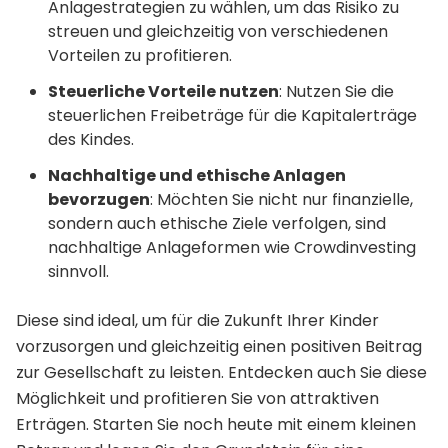
Anlagestrategien zu wählen, um das Risiko zu
streuen und gleichzeitig von verschiedenen
Vorteilen zu profitieren.
Steuerliche Vorteile nutzen
: Nutzen Sie die
steuerlichen Freibeträge für die Kapitalerträge
des Kindes.
Nachhaltige und ethische Anlagen
bevorzugen
: Möchten Sie nicht nur finanzielle,
sondern auch ethische Ziele verfolgen, sind
nachhaltige Anlageformen wie Crowdinvesting
sinnvoll.
Diese sind ideal, um für die Zukunft Ihrer Kinder
vorzusorgen und gleichzeitig einen positiven Beitrag
zur Gesellschaft zu leisten. Entdecken auch Sie diese
Möglichkeit und profitieren Sie von attraktiven
Erträgen. Starten Sie noch heute mit einem kleinen