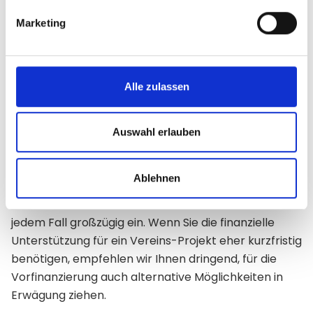
„Konkurrenz“
Marketing
Fördermittel für Vereine
Alle zulassen
beantragen in 3 Schritten
Achtung
: Fangen Sie unbedingt frühzeitig damit an,
Auswahl erlauben
die notwendigen Fördermittel für Ihr Projekt zu
beschaffen. Die Bewilligung der Gelder (v.a. aus
Ablehnen
öffentlicher Hand) kann leider häufig sehr lange
Wartezeiten nach sich ziehen. Planen Sie das in
jedem Fall großzügig ein. Wenn Sie die finanzielle
Unterstützung für ein Vereins-Projekt eher kurzfristig
benötigen, empfehlen wir Ihnen dringend, für die
Vorfinanzierung auch alternative Möglichkeiten in
Erwägung ziehen.