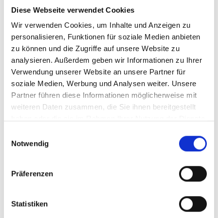
Beispiel eines Medienfonds. Sie legen ihren Fokus auf
Diese Webseite verwendet Cookies
das Thema Inklusion in allen Lebensbereichen. Wenn
Wir verwenden Cookies, um Inhalte und Anzeigen zu
Sie als Verein ein Inklusions-Projekt planen, könnte
personalisieren, Funktionen für soziale Medien anbieten
das eine gute Anlaufstelle für Unterstützung sein.
zu können und die Zugriffe auf unsere Website zu
Bedenken Sie jedoch, dass hier der Andrang teilweise
analysieren. Außerdem geben wir Informationen zu Ihrer
sehr hoch sein kann, wodurch die Chancen auf die
Verwendung unserer Website an unsere Partner für
Bewilligung einer Förderung wiederum sinken. Auch
soziale Medien, Werbung und Analysen weiter. Unsere
für weitere Themenschwerpunkte existieren
Partner führen diese Informationen möglicherweise mit
kleinere Lotterien und Medienfonds, die sich der
weiteren Daten zusammen, die Sie ihnen bereitgestellt
haben oder die sie im Rahmen Ihrer Nutzung der Dienste
Förderung gemeinnütziger Projekte verschrieben
gesammelt haben.
haben. Hier ist Ihre Recherche-Arbeit gefragt.
Einwilligungsauswahl
Notwendig
PRO
CONTRA
Präferenzen
Teilweise hohe
Teilweise aufwändiges
Summen
Antrags-Verfahren
Statistiken
Viel