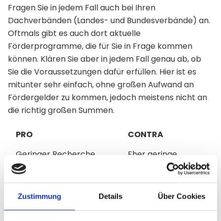
Fragen Sie in jedem Fall auch bei Ihren
Dachverbänden (Landes- und Bundesverbände) an.
Oftmals gibt es auch dort aktuelle
Förderprogramme, die für Sie in Frage kommen
können. Klären Sie aber in jedem Fall genau ab, ob
Sie die Voraussetzungen dafür erfüllen. Hier ist es
mitunter sehr einfach, ohne großen Aufwand an
Fördergelder zu kommen, jedoch meistens nicht an
die richtig großen Summen.
PRO
CONTRA
Geringer Recherche
Eher geringe
Aufwand
Summen
5. Landeslotterien und Medienfonds
Zustimmung
Details
Über Cookies
Die „Aktion Mensch“ ist das wohl bekannteste