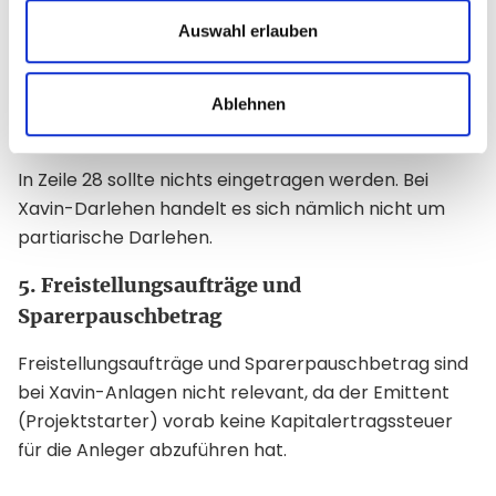
ergeben haben, dass Ihr persönlicher Steuersatz
Auswahl erlauben
vorteilhaft ist, so wird dieser angesetzt.
4. Nichts eintragen in Zeile 28
Ablehnen
In Zeile 28 sollte nichts eingetragen werden. Bei
Xavin-Darlehen handelt es sich nämlich nicht um
partiarische Darlehen.
5. Freistellungsaufträge und
Sparerpauschbetrag
Freistellungsaufträge und Sparerpauschbetrag sind
bei Xavin-Anlagen nicht relevant, da der Emittent
(Projektstarter) vorab keine Kapitalertragssteuer
für die Anleger abzuführen hat.