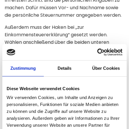
Im ersten Schritt sind die persönlichen Angaben zu
machen. Dafür müssen Vor- und Nachname sowie
die persönliche Steuernummer angegeben werden.
Außerdem muss der Haken bei „zur
Einkommensteuererklärung“ gesetzt werden.
Wählen anschließend über die beiden unteren
Kästen aus, welche steuerpflichtige Person die
Zinserträge versteuert.
Zustimmung
Details
Über Cookies
2. Günstigerprüfung beantragen
Diese Webseite verwendet Cookies
Entscheiden Sie nun, ob Sie beim Finanzamt die
Wir verwenden Cookies, um Inhalte und Anzeigen zu
sogenannte „Günstigerprüfung“ beantragen
personalisieren, Funktionen für soziale Medien anbieten
möchten. Hierbei prüft das Finanzamt, ob Ihr
zu können und die Zugriffe auf unsere Website zu
persönlicher Steuersatz niedriger ist als die
analysieren. Außerdem geben wir Informationen zu Ihrer
Kapitalertragssteuer (25%).
Verwendung unserer Website an unsere Partner für