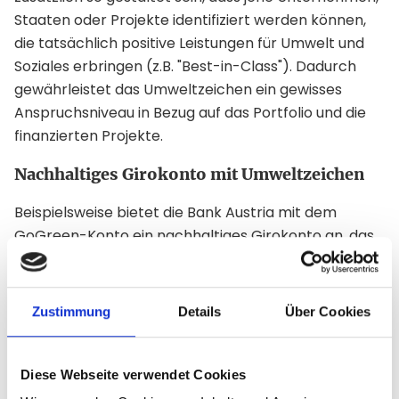
Staaten oder Projekte identifiziert werden können,
die tatsächlich positive Leistungen für Umwelt und
Soziales erbringen (z.B. "Best-in-Class"). Dadurch
gewährleistet das Umweltzeichen ein gewisses
Anspruchsniveau in Bezug auf das Portfolio und die
finanzierten Projekte.
Nachhaltiges Girokonto mit Umweltzeichen
Beispielsweise bietet die Bank Austria mit dem
GoGreen-Konto ein nachhaltiges Girokonto an, das
mit dem Österreichischen Umweltzeichen
ausgezeichnet wurde. Für jeden Euro auf dem
GoGreen-Konto wird ein Euro in die Finanzierung
Zustimmung
Details
Über Cookies
nachhaltiger Projekte investiert. Bislang wurden so
bereits über 800 Millionen Euro in verschiedene
ethisch-ökologische Vorhaben gelenkt:
Diese Webseite verwendet Cookies