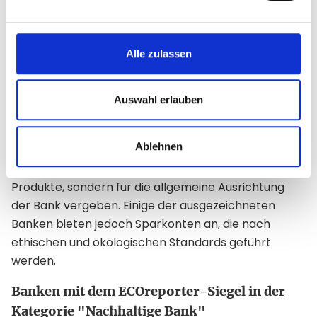
ausgezeichnet.
Alle zulassen
Nachhaltig Geld anlegen mit dem
ECOreporter-Siegel
Auswahl erlauben
Das
ECOreporter-Siegel
zeichnet Banken aus, die in
Ablehnen
ihrer gesamten Geschäftsstrategie auf das Thema
Nachhaltigkeit setzen. Es wird nicht für einzelne
Produkte, sondern für die allgemeine Ausrichtung
der Bank vergeben. Einige der ausgezeichneten
Banken bieten jedoch Sparkonten an, die nach
ethischen und ökologischen Standards geführt
werden.
Banken mit dem ECOreporter-Siegel in der
Kategorie "Nachhaltige Bank"