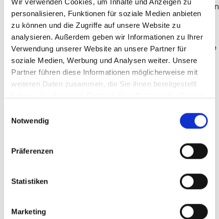
Wir verwenden Cookies, um Inhalte und Anzeigen zu
Erneuerbare Energien
: Investitionen fließen in den
personalisieren, Funktionen für soziale Medien anbieten
Bau und Betrieb von Wind- und Solarkraftanlagen,
zu können und die Zugriffe auf unsere Website zu
um saubere Energiequellen zu fördern.
analysieren. Außerdem geben wir Informationen zu Ihrer
Energieeffiziente Bauvorhaben
: Dazu zählen die
Verwendung unserer Website an unsere Partner für
Sanierung von Gebäuden zur Verbesserung des
soziale Medien, Werbung und Analysen weiter. Unsere
Energieausweises sowie der Bau von
Partner führen diese Informationen möglicherweise mit
Niedrigenergiehäusern.
weiteren Daten zusammen, die Sie ihnen bereitgestellt
haben oder die sie im Rahmen Ihrer Nutzung der Dienste
Nachhaltige Konsumkredite
: Finanzierungen
gesammelt haben.
Einwilligungsauswahl
werden für Projekte mit eindeutig nachhaltigem
Notwendig
Verwendungszweck bereitgestellt, beispielsweise
für den Erwerb von Elektrofahrzeugen.
Präferenzen
Ebenso hat das Umweltcenter der Raiffeisenbank
Gunskirchen das Umwelt-Girokonto und die
Statistiken
Umwelt-Sparbücher als erste nachhaltige Spar-
und Giroprodukte in Österreich mit dem
Umweltzeichen für nachhaltige Finanzprodukte
Marketing