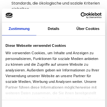
Standards, die ökologische und soziale Kriterien
einhalten.
Anleger können mit gutem Gewissen investieren,
wenn die Basiswerte also nachhaltigen
Anforderungen entsprechen.
Zustimmung
Details
Über Cookies
Chancen und Risiken
Diese Webseite verwendet Cookies
Zertifikate bergen einige Risiken, da ihr Erfolg direkt
von der Entwicklung des Basiswerts abhängt.
Wir verwenden Cookies, um Inhalte und Anzeigen zu
personalisieren, Funktionen für soziale Medien anbieten
zu können und die Zugriffe auf unsere Website zu
analysieren. Außerdem geben wir Informationen zu Ihrer
Beispiele für nachhaltige
Verwendung unserer Website an unsere Partner für
Wertpapiere
soziale Medien, Werbung und Analysen weiter. Unsere
Partner führen diese Informationen möglicherweise mit
weiteren Daten zusammen, die Sie ihnen bereitgestellt
Hier sind einige Beispiele für nachhaltige
haben oder die sie im Rahmen Ihrer Nutzung der Dienste
Anlageprodukte:
gesammelt haben.
Einwilligungsauswahl