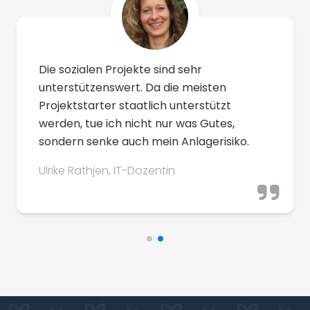
Nachhaltige und regionale Investitionen
bei Xavin sind für mich eine tolle
Möglichkeit unsere Gesellschaft langfristig
voran zu bringen.
Christian Muth, Abteilungsleiter
Finanzwesen