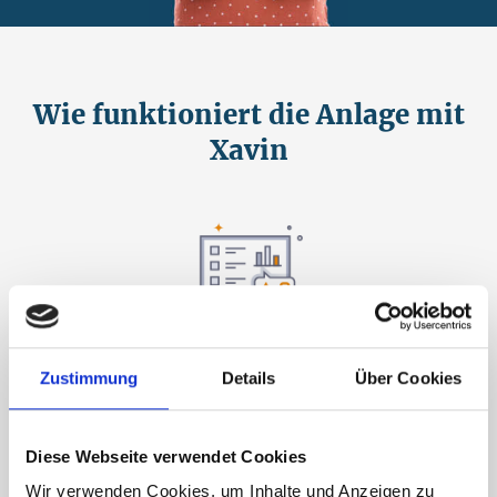
Wie funktioniert die Anlage mit
Xavin
Melden Sie sich konstenlos an und wählen Sie ein
Projekt aus, welches Sie unterstützen wollen.
Zustimmung
Details
Über Cookies
Diese Webseite verwendet Cookies
Wir verwenden Cookies, um Inhalte und Anzeigen zu