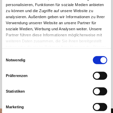
personalisieren, Funktionen für soziale Medien anbieten
zu können und die Zugriffe auf unsere Website zu
analysieren. Außerdem geben wir Informationen zu Ihrer
Prüfen Sie die Unterlagen, die Ihnen direkt im
Verwendung unserer Website an unsere Partner für
Anschluss Ihrer Investition per E-Mail zugesendet
soziale Medien, Werbung und Analysen weiter. Unsere
werden.
Partner führen diese Informationen möglicherweise mit
weiteren Daten zusammen, die Sie ihnen bereitgestellt
haben oder die sie im Rahmen Ihrer Nutzung der Dienste
gesammelt haben.
Einwilligungsauswahl
Notwendig
Präferenzen
Erhalten Sie Ihr Geld inklusive attraktiver Rendite
Jahr für Jahr automatisch auf Ihr Konto.
Statistiken
Marketing