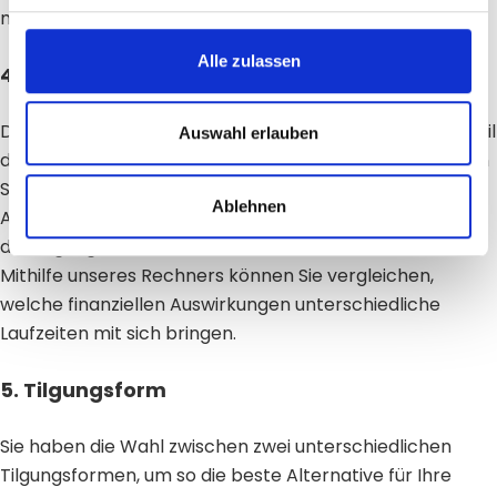
mit aufnehmen.
Alle zulassen
4. Finanzierungsdauer
Die Laufzeit des Projektes ist ein wesentlicher Bestandteil
Auswahl erlauben
des Darlehens und gibt Auskunft über den Zeitraum, den
Sie haben, um die Darlehenssumme zurück an die
Ablehnen
Anleger zu zahlen. Die Dauer entscheidet über die Höhe
der Tilgungs- und Zinssumme, die Sie zu zahlen haben.
Mithilfe unseres Rechners können Sie vergleichen,
welche finanziellen Auswirkungen unterschiedliche
Laufzeiten mit sich bringen.
5. Tilgungsform
Sie haben die Wahl zwischen zwei unterschiedlichen
Tilgungsformen, um so die beste Alternative für Ihre