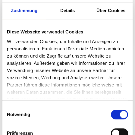
Zustimmung
Details
Über Cookies
Angenommenes Auszahlungsdatum des Darlehns ist der
Diese Webseite verwendet Cookies
01.09.2024. Hier handelt es sich lediglich um eine
Modellrechnung. Diese stellt kein verbindliches Angebot dar.
Wir verwenden Cookies, um Inhalte und Anzeigen zu
personalisieren, Funktionen für soziale Medien anbieten
zu können und die Zugriffe auf unsere Website zu
analysieren. Außerdem geben wir Informationen zu Ihrer
Letzte Investitionen
Verwendung unserer Website an unsere Partner für
soziale Medien, Werbung und Analysen weiter. Unsere
vor 1 Jahr
Partner führen diese Informationen möglicherweise mit
25.000 €
Anonym
aus Baden-Württemberg
weiteren Daten zusammen, die Sie ihnen bereitgestellt
haben oder die sie im Rahmen Ihrer Nutzung der Dienste
gesammelt haben.
Einwilligungsauswahl
vor 1 Jahr
2.000 €
Notwendig
Anonym
aus Rheinland-Pfalz
Präferenzen