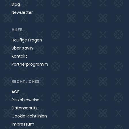
Außerdem gehört zum Schubert KinderCampus ein
Blog
großzügiges Außengelände mit viel Grün. Auch
Newsletter
dieses machen Sie mit Hilfe Ihrer Anlage zum idealen
Bildungsraum für die Naturraumpädagogik von
HILFE
littlebigFuture.
Häufige Fragen
Über Xavin
Kontakt
Partnerprogramm
RECHTLICHES
AGB
Risikohinweise
Datenschutz
Cookie Richtlinien
Impressum