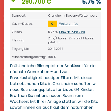
290.700 €
5.75 %
Standort:
Crailsheim, Baden-Württemberg
Xavin-Klasse:
C
Weitere Infos
Zinsen:
5.75 %
Hinweis zum Zins
Zins/Tilgung: Zins und Tilgung
Tilgung:
jährlich
Tilgung bis:
30.12.2032
Mindestanlagebetrag:
100 €
Frühkindliche Bildung ist der Schlüssel für die
nächste Generation – und zur
Erwerbstätigkeit heutiger Eltern. Mit dieser
betriebsnahen Kita in Crailsheim schaffen wir
neue Betreuungsplätze für bis zu 64 Kinder.
Eröffnen Sie mit uns neuen Raum zum
Wachsen: Mit Ihrer Anlage statten wir die Kita
sowohl innen als auch auf dem naturnahen