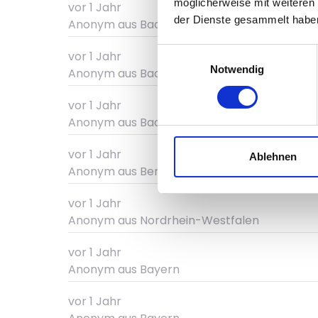
möglicherweise mit weiteren
vor 1 Jahr
der Dienste gesammelt habe
Anonym
aus Baden-Württemberg
Einwilligungsauswahl
vor 1 Jahr
Notwendig
Anonym
aus Baden-Württemberg
vor 1 Jahr
Anonym
aus Baden-Württemberg
vor 1 Jahr
Ablehnen
Anonym
aus Berlin
vor 1 Jahr
Anonym
aus Nordrhein-Westfalen
vor 1 Jahr
Anonym
aus Bayern
vor 1 Jahr