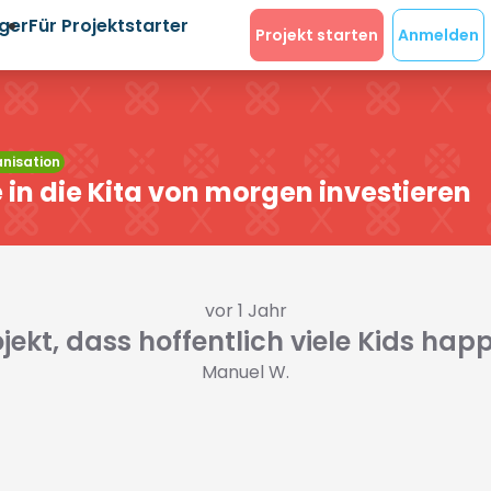
eger
Für Projektstarter
Projekt starten
Anmelden
nisation
e in die Kita von morgen investieren
vor 1 Jahr
jekt, dass hoffentlich viele Kids ha
Manuel W.