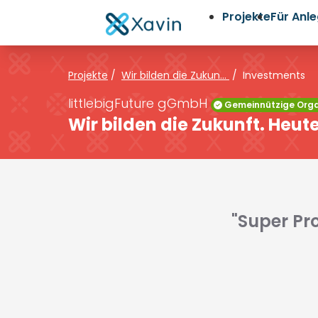
Projekte
Für Anl
Projekte
/
Wir bilden die Zukun...
/
Investments
littlebigFuture gGmbH
Gemeinnützige Orga
Wir bilden die Zukunft. Heut
"Super Pro