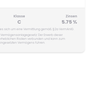
Klasse
Zinsen
C
5.75 %
t es sich um eine Vermittlung gemäß §2a VermAnlG.
 Vermögensanlagegesetz: Der Erwerb dieser
erheblichen Risiken verbunden und kann zum
 eingesetzten Vermögens führen.