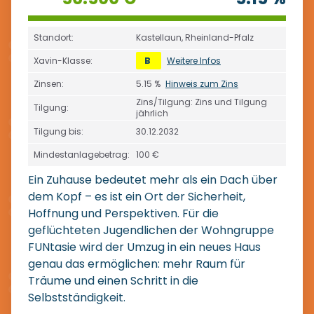
Standort:
Kastellaun, Rheinland-Pfalz
Xavin-Klasse:
B
Weitere Infos
Zinsen:
5.15 %
Hinweis zum Zins
Zins/Tilgung: Zins und Tilgung
Tilgung:
jährlich
Tilgung bis:
30.12.2032
Mindestanlagebetrag:
100 €
Ein Zuhause bedeutet mehr als ein Dach über
dem Kopf – es ist ein Ort der Sicherheit,
Hoffnung und Perspektiven. Für die
geflüchteten Jugendlichen der Wohngruppe
FUNtasie wird der Umzug in ein neues Haus
genau das ermöglichen: mehr Raum für
Träume und einen Schritt in die
Selbstständigkeit.