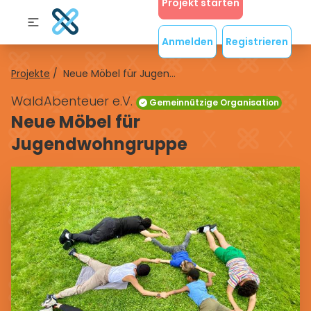
Projekt starten
Anmelden
Registrieren
Projekte
/
Neue Möbel für Jugen...
WaldAbenteuer e.V.
Gemeinnützige Organisation
Neue Möbel für
Jugendwohngruppe