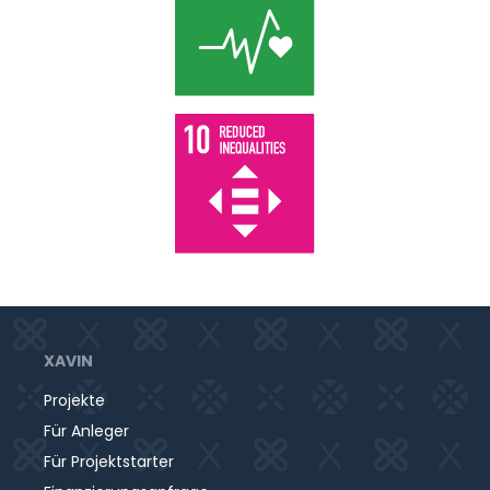
Kleiderschranksysteme hergestellt, welche die
Jungs gemeinsam mit den Betreuern entwickelt
haben. Das System lernt sie ihren persönlichen
Raum eigenständig zu organisieren und die
Verantwortung für die eigenen Sachen zu
übernehmen - ein wichtiger Schritt hin zur
Selbstständigkeit. Neben den Kleiderschränken
werden weitere Möbel zur EInrichtung der
Wohngruppe benötigt, um den Bewohnern ein
vollumfangreiches Wohnerlebnis zu bieten.
XAVIN
Projekte
Für Anleger
Für Projektstarter