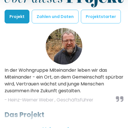
Projekt
Zahlen und Daten
Projektstarter
In der Wohngruppe Miteinander leben wir das
Miteinander - ein Ort, an dem Gemeinschaft spürbar
wird, Vertrauen wächst und junge Menschen
zusammen ihre Zukunft gestalten.
- Heinz-Werner Weber , Geschäftsführer
Das Projekt
Die Wohngruppe für geflüchtete Jugendliche im