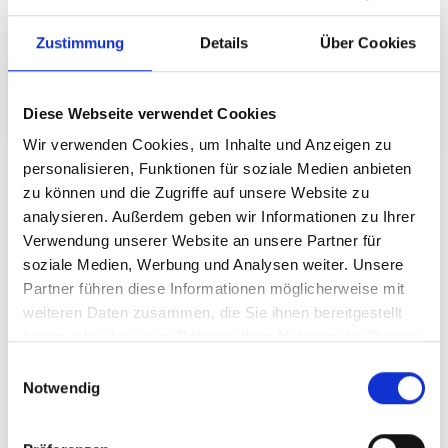
Zustimmung
Details
Über Cookies
Angenommenes Auszahlungsdatum des Darlehns ist der
01.12.2024. Hier handelt es sich lediglich um eine
Diese Webseite verwendet Cookies
Modellrechnung. Diese stellt kein verbindliches Angebot dar.
Wir verwenden Cookies, um Inhalte und Anzeigen zu
personalisieren, Funktionen für soziale Medien anbieten
zu können und die Zugriffe auf unsere Website zu
Letzte Investitionen
analysieren. Außerdem geben wir Informationen zu Ihrer
Verwendung unserer Website an unsere Partner für
soziale Medien, Werbung und Analysen weiter. Unsere
vor 1 Jahr
300 €
Partner führen diese Informationen möglicherweise mit
Anonym
aus Rheinland-Pfalz
weiteren Daten zusammen, die Sie ihnen bereitgestellt
haben oder die sie im Rahmen Ihrer Nutzung der Dienste
vor 1 Jahr
gesammelt haben.
2.500 €
Einwilligungsauswahl
Anonym
aus Nordrhein-Westfalen
Notwendig
vor 1 Jahr