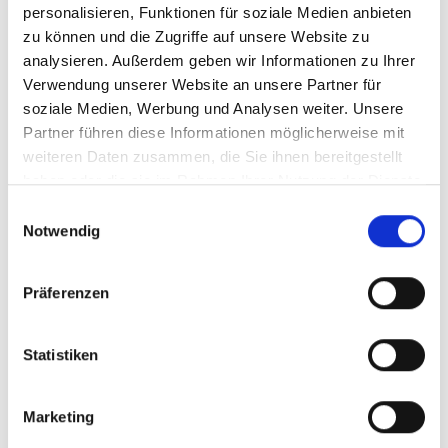
Anonym
aus Nordrhein-Westfalen
personalisieren, Funktionen für soziale Medien anbieten
zu können und die Zugriffe auf unsere Website zu
analysieren. Außerdem geben wir Informationen zu Ihrer
vor 1 Jahr
3.000 €
Verwendung unserer Website an unsere Partner für
Anonym
aus Baden-Württemberg
soziale Medien, Werbung und Analysen weiter. Unsere
Partner führen diese Informationen möglicherweise mit
vor 1 Jahr
weiteren Daten zusammen, die Sie ihnen bereitgestellt
2.000 €
Anonym
aus Baden-Württemberg
haben oder die sie im Rahmen Ihrer Nutzung der Dienste
gesammelt haben.
Einwilligungsauswahl
Notwendig
vor 1 Jahr
2.000 €
Anonym
aus Rheinland-Pfalz
Präferenzen
vor 1 Jahr
1.000 €
Anonym
aus Schleswig-Holstein
Statistiken
Alle Investments anzeigen
Marketing