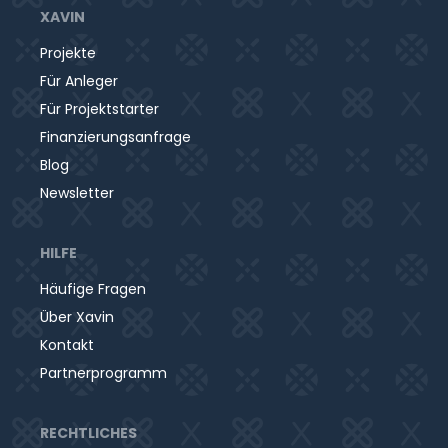
eine schöne Außenanlage runden das Konzept ab
XAVIN
und sollen den Lernalltag motivierend und
Projekte
angenehm gestalten.
Für Anleger
Für Projektstarter
Finanzierungsanfrage
Blog
Newsletter
HILFE
Häufige Fragen
Über Xavin
Kontakt
Partnerprogramm
RECHTLICHES