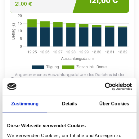
121,00 €
21,00 €
Angenommenes Auszahlungsdatum des Darlehns ist der
01.11.2024. Hier handelt es sich lediglich um eine
Modellrechnung. Diese stellt kein verbindliches Angebot dar.
Zustimmung
Details
Über Cookies
Letzte Investitionen
Diese Webseite verwendet Cookies
vor 1 Jahr
Wir verwenden Cookies, um Inhalte und Anzeigen zu
10.000 €