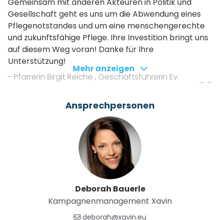
Gemeinsam mit anderen Akteuren in Politik und
Gesellschaft geht es uns um die Abwendung eines
Pflegenotstandes und um eine menschengerechte
und zukunftsfähige Pflege. Ihre Investition bringt uns
auf diesem Weg voran! Danke für Ihre
Unterstützung!
Mehr anzeigen
- Pfarrerin Birgit Reiche , Geschäftsführerin Ev.
Frauenhilfe in Westfalen e.V.
Ansprechpersonen
Das Projekt
Die Evangelische Frauenhilfe in Westfalen e.V. steht
seit 1906 für eine professionelle Pflegeausbildung.
Der tatkräftige Frauenverband bietet in Nordrhein-
Westfalen Ausbildungen sowie Weiterbildungen im
Pflegebereich an. Um dem immer größeren
Deborah Bauerle
Pflegenotstand entgegenzuwirken, eröffnet die
Kampagnenmanagement Xavin
Frauenhilfe eine weitere Pflegeschule in Warburg. Ab
deborah@xavin.eu