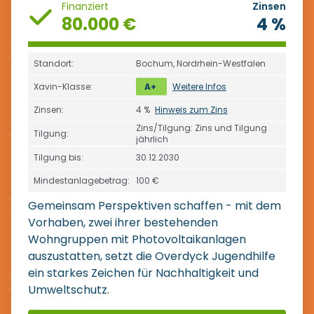
Finanziert
Zinsen
80.000 €
4 %
Standort:
Bochum, Nordrhein-Westfalen
Xavin-Klasse:
A+
Weitere Infos
Zinsen:
4 %
Hinweis zum Zins
Zins/Tilgung: Zins und Tilgung
Tilgung:
jährlich
Tilgung bis:
30.12.2030
Mindestanlagebetrag:
100 €
Gemeinsam Perspektiven schaffen - mit dem
Vorhaben, zwei ihrer bestehenden
Wohngruppen mit Photovoltaikanlagen
auszustatten, setzt die Overdyck Jugendhilfe
ein starkes Zeichen für Nachhaltigkeit und
Umweltschutz.