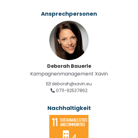
Organisation in Bochum vielseitige Angebote für
Ansprechpersonen
Menschen, die Unterstützung im Bereich der
Erziehung und Betreuung benötigen. An über 25
Standorten bietet sie ein sicheres Zuhause und
professionelle Begleitung. Dazu gehören
Wohngruppen, in welchen junge Menschen auf ihrem
Weg in ein selbstbestimmtes Leben unterstützt
werden – durch individuelle Betreuung, auf ihre
Deborah Bauerle
Bedürfnisse abgestimmte Förderung und wertvolle
Kampagnenmanagement Xavin
soziale Unterstützung.
deborah@xavin.eu
Die Overdyck Jugendhilfe bietet nicht nur einen
0711-92537862
sicheren Zufluchtsort, sondern blickt in die Zukunft,
um gleichzeitig Jugendlichen, Familien und der
Nachhaltigkeit
Umwelt zu helfen. Mit dem Vorhaben, zwei ihrer
bestehenden Wohngruppen mit
Photovoltaikanlagen auszustatten, setzt der soziale