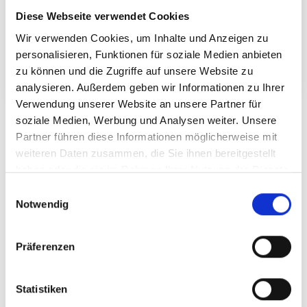
Diese Webseite verwendet Cookies
Wir verwenden Cookies, um Inhalte und Anzeigen zu
Angenommenes Auszahlungsdatum des Darlehns ist der
personalisieren, Funktionen für soziale Medien anbieten
01.12.2024. Hier handelt es sich lediglich um eine
Modellrechnung. Diese stellt kein verbindliches Angebot dar.
zu können und die Zugriffe auf unsere Website zu
analysieren. Außerdem geben wir Informationen zu Ihrer
Verwendung unserer Website an unsere Partner für
soziale Medien, Werbung und Analysen weiter. Unsere
Letzte Investitionen
Partner führen diese Informationen möglicherweise mit
weiteren Daten zusammen, die Sie ihnen bereitgestellt
haben oder die sie im Rahmen Ihrer Nutzung der Dienste
vor 1 Jahr
1.700 €
gesammelt haben.
Einwilligungsauswahl
Anonym
aus Nordrhein-Westfalen
Notwendig
vor 1 Jahr
3.000 €
Präferenzen
Anonym
aus Hamburg
Statistiken
vor 1 Jahr
100 €