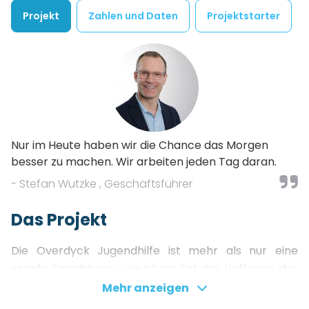
Projekt
Zahlen und Daten
Projektstarter
Nur im Heute haben wir die Chance das Morgen
besser zu machen. Wir arbeiten jeden Tag daran.
- Stefan Wutzke , Geschäftsführer
Das Projekt
Die Overdyck Jugendhilfe ist mehr als nur eine
soziale Einrichtung – sie ist ein Ort der Hoffnung, der
Zukunft und des Wachstums für Kinder, Jugendliche
Mehr anzeigen
und Familien. Seit 1819 bietet die gemeinnützige