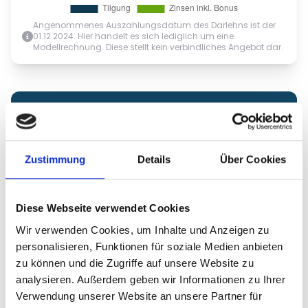
Angenommenes Auszahlungsdatum des Darlehns ist der
01.12.2024. Hier handelt es sich lediglich um eine
Modellrechnung. Diese stellt kein verbindliches Angebot dar.
Letzte Investitionen
vor 1 Jahr
Zustimmung
Details
Über Cookies
2.100 €
Anonym
aus Baden-Württemberg
Diese Webseite verwendet Cookies
vor 1 Jahr
400 €
Anonym
aus Bayern
Wir verwenden Cookies, um Inhalte und Anzeigen zu
personalisieren, Funktionen für soziale Medien anbieten
zu können und die Zugriffe auf unsere Website zu
vor 1 Jahr
3.000 €
analysieren. Außerdem geben wir Informationen zu Ihrer
Anonym
aus Rheinland-Pfalz
Verwendung unserer Website an unsere Partner für