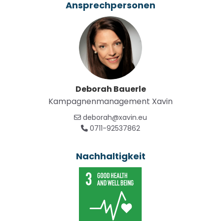
Ansprechpersonen
In einem Gutshaus in Ladeburg (Bernau) entsteht die
Kinderwohngruppe atento: Sieben Kinder ab vier
Jahren, die familiären Belastungen oder
Krisensituationen ausgesetzt sind, werden ab
nächstem Jahr hier ein neues Zuhause finden. Ziel ist
es, ihnen mit atento einen familiären Lebensort zu
Deborah Bauerle
bieten, an dem sie Geborgenheit, Stabilität und
Kampagnenmanagement Xavin
individuelle Förderung erfahren.
deborah@xavin.eu
Damit wir dieser Verantwortung gerecht werden
0711-92537862
können, sanieren wir das Gebäude umfangreich und
statten die Zimmer der Kinder und Jugendlichen
Nachhaltigkeit
sowie die Gemeinschaftsräume wohnlich aus. So
schaffen wir langfristig eine solide Grundlage für eine
kindgerechte Betreuung.