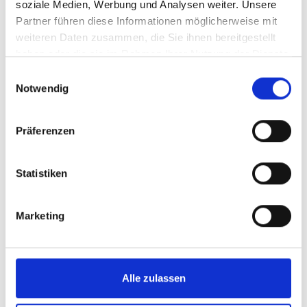
soziale Medien, Werbung und Analysen weiter. Unsere
vor 1 Jahr
Partner führen diese Informationen möglicherweise mit
200 €
Anonym
aus Bayern
weiteren Daten zusammen, die Sie ihnen bereitgestellt
haben oder die sie im Rahmen Ihrer Nutzung der Dienste
gesammelt haben.
Einwilligungsauswahl
vor 1 Jahr
5.000 €
Notwendig
Anonym
aus Hamburg
Alle Investments anzeigen
Präferenzen
Statistiken
Marketing
Alle zulassen
Projekt
Zahlen und Daten
Projektstarter