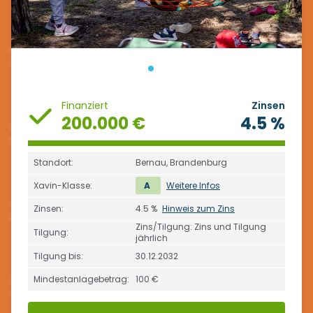
Finanziert
Zinsen
200.000 €
4.5 %
Standort:
Bernau, Brandenburg
Xavin-Klasse:
A
Weitere Infos
Zinsen:
4.5 %
Hinweis zum Zins
Zins/Tilgung: Zins und Tilgung
Tilgung:
jährlich
Tilgung bis:
30.12.2032
Mindestanlagebetrag:
100 €