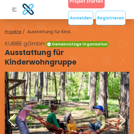
Projekt starten
Anmelden
Registrieren
Projekte
/
Ausstattung für Kind...
KUBIBE gGmbH
Gemeinnützige Organisation
Ausstattung für
Kinderwohngruppe