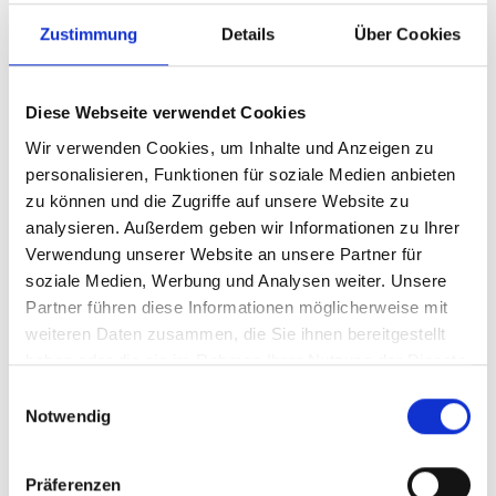
Zustimmung
Details
Über Cookies
vor 2 Jahren
2.000 €
Anonym
aus Sachsen
Diese Webseite verwendet Cookies
Wir verwenden Cookies, um Inhalte und Anzeigen zu
vor 2 Jahren
3.000 €
personalisieren, Funktionen für soziale Medien anbieten
Anonym
aus Baden-Württemberg
zu können und die Zugriffe auf unsere Website zu
analysieren. Außerdem geben wir Informationen zu Ihrer
vor 2 Jahren
2.500 €
Verwendung unserer Website an unsere Partner für
Anonym
aus Baden-Württemberg
soziale Medien, Werbung und Analysen weiter. Unsere
Partner führen diese Informationen möglicherweise mit
weiteren Daten zusammen, die Sie ihnen bereitgestellt
vor 2 Jahren
5.000 €
haben oder die sie im Rahmen Ihrer Nutzung der Dienste
Anonym
aus Baden-Württemberg
gesammelt haben.
Einwilligungsauswahl
Notwendig
Alle Investments anzeigen
Präferenzen