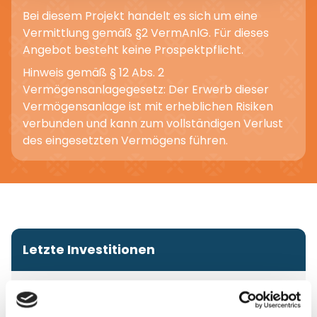
Bei diesem Projekt handelt es sich um eine
Vermittlung gemäß §2 VermAnlG. Für dieses
Angebot besteht keine Prospektpflicht.
Hinweis gemäß § 12 Abs. 2
Vermögensanlagegesetz: Der Erwerb dieser
Vermögensanlage ist mit erheblichen Risiken
verbunden und kann zum vollständigen Verlust
des eingesetzten Vermögens führen.
Letzte Investitionen
vor 2 Jahren
5.400 €
Anonym
aus Baden-Württemberg