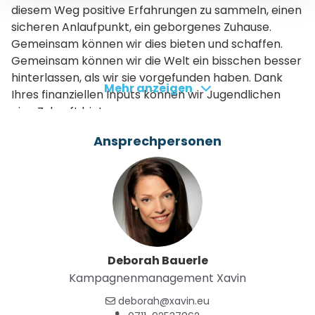
diesem Weg positive Erfahrungen zu sammeln, einen
sicheren Anlaufpunkt, ein geborgenes Zuhause.
Gemeinsam können wir dies bieten und schaffen.
Gemeinsam können wir die Welt ein bisschen besser
hinterlassen, als wir sie vorgefunden haben. Dank
Mehr anzeigen
Ihres finanziellen Inputs können wir Jugendlichen
eine Zukunft bieten.
- Till Küken , Geschäftsleitung
Ansprechpersonen
Das Projekt
Das betreute Einzelwohnen für Jugendliche und
junge Erwachsene ist ein spezielles
Verselbstständigungsangebot. Die Hilfe für junge
Menschen ist ein Angebt, welches Selbstständigkeit
Deborah Bauerle
fördert und vertieft sowie neue
Kampagnenmanagement Xavin
Handlungsalternativen aufzeigt. Ziel ist es, junge
deborah@xavin.eu
Menschen zu einem selbstständigen,