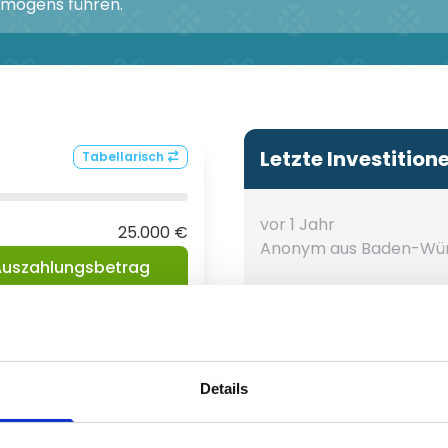
ermögens führen.
Letzte Investition
Tabellarisch
vor 1 Jahr
25.000 €
Anonym
aus Baden-Wü
uszahlungsbetrag
118,33 €
vor 1 Jahr
Anonym
aus Hessen
Details
vor 1 Jahr
Anonym
aus Baden-Wü