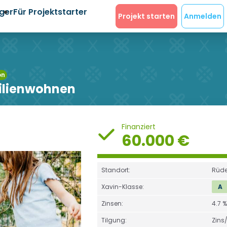
eger
Für Projektstarter
Projekt starten
Anmelden
on
milienwohnen
Finanziert
60.000 €
Standort:
Rüde
Xavin-Klasse:
A
Zinsen:
4.7 
Tilgung:
Zins