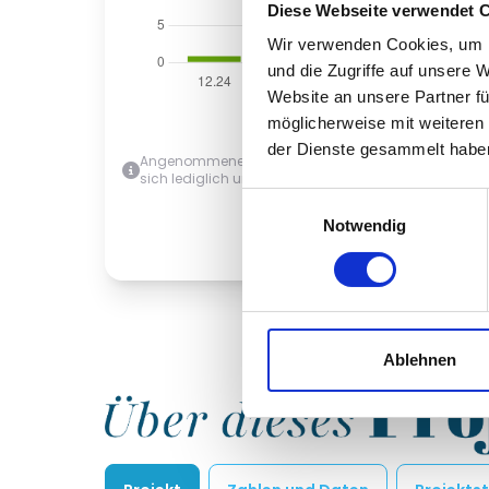
Diese Webseite verwendet 
Wir verwenden Cookies, um I
und die Zugriffe auf unsere 
Website an unsere Partner fü
möglicherweise mit weiteren
der Dienste gesammelt habe
Angenommenes Auszahlungsdatum des Darlehns ist de
sich lediglich um eine Modellrechnung. Diese stellt k
Einwilligungsauswahl
Notwendig
Ablehnen