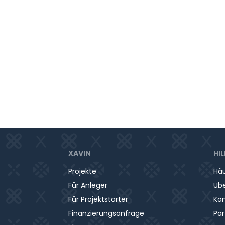
Im betreuten Familienwohnen erhalte
Gesundheitsfürsorge für sich selbst un
Unterstützung der altersgerechten Versorg
am Kind orientierten, Tagesrhythmus sowi
Dabei wird aktiv eine psychisch sowie phys
werden die Elternteile mithilfe therap
verantwortungsvollen Umgang mit der eigene
XAVIN
HIL
Projekte
Häu
Für Anleger
Übe
Für Projektstarter
Ko
Finanzierungsanfrage
Pa