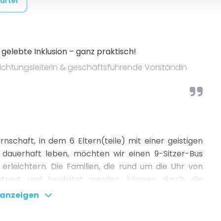
tarter
s gelebte Inklusion – ganz praktisch!
nrichtungsleiterin & geschäftsführende Vorständin
nschaft, in dem 6 Eltern(teile) mit einer geistigen
dauerhaft leben, möchten wir einen 9-Sitzer-Bus
erleichtern. Die Familien, die rund um die Uhr von
treut und begleitet werden, können durch die
ünftig Ausflüge, Einkäufe sowie Fahrten zu Ärzten
 anzeigen