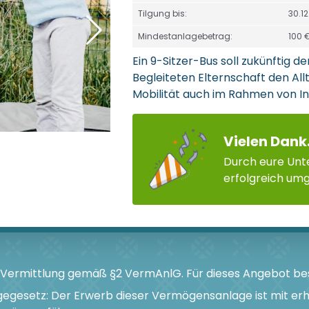
Tilgung bis:
30.1
Mindestanlagebetrag:
100 
Ein 9-Sitzer-Bus soll zukünftig 
Begleiteten Elternschaft den Al
Mobilität auch im Rahmen von In
Vielen Dank
Durch eure Unte
erfolgreich um
e Vermittlung gemäß §2 VermAnlG. Für dieses Angebot bes
egesetz: Der Erwerb dieser Vermögensanlage ist mit er