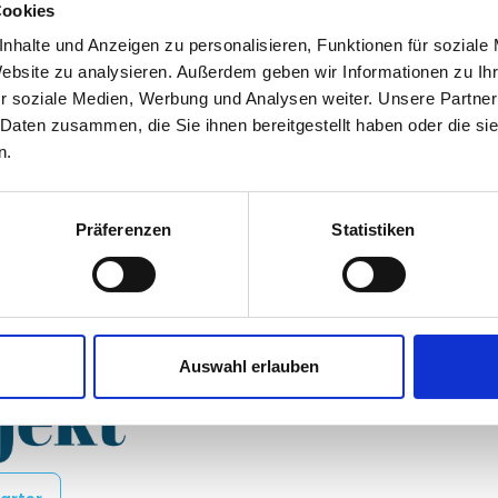
Cookies
vor 1 Jahr
nhalte und Anzeigen zu personalisieren, Funktionen für soziale
Anonym
aus Baden-Wü
Website zu analysieren. Außerdem geben wir Informationen zu I
r soziale Medien, Werbung und Analysen weiter. Unsere Partner
vor 1 Jahr
 Daten zusammen, die Sie ihnen bereitgestellt haben oder die s
Anonym
aus Nordrhein
n.
r 01.11.2024. Hier handelt es
ein verbindliches Angebot dar.
Al
Präferenzen
Statistiken
Auswahl erlauben