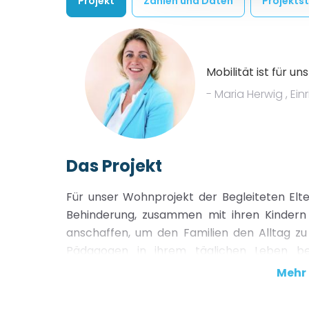
Projekt
Zahlen und Daten
Projekts
Mobilität ist für un
- Maria Herwig , Ei
Das Projekt
Für unser Wohnprojekt der Begleiteten Elter
Behinderung, zusammen mit ihren Kindern 
anschaffen, um den Familien den Alltag zu 
Pädagogen in ihrem täglichen Leben be
Anschaffung eines so großen Fahrzeuges zuk
Mehr
und Therapeuten viel besser bewältigen.