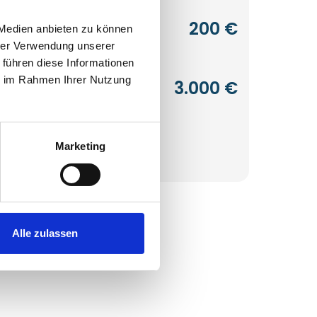
200 €
 Medien anbieten zu können
rttemberg
hrer Verwendung unserer
 führen diese Informationen
ie im Rahmen Ihrer Nutzung
3.000 €
-Westfalen
le Investments anzeigen
Marketing
Alle zulassen