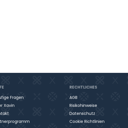
n die Eltern Anleitung zur Wahrnehmung der
d das Kind. Dies beinhaltet unter anderem die
ung des Kindes, das gemeinsame Entwickeln eines,
e die altersgerechte Beschäftigung mit dem Kind.
isch gewaltfreie Erziehung gefördert. Gleichzeitig
eutischer Begleitung dabei unterstützt, einen
n psychischen Krankheit zu erlernen.
FE
RECHTLICHES
fige Fragen
AGB
r Xavin
Risikohinweise
ntakt
Datenschutz
rtnerprogramm
Cookie Richtlinien