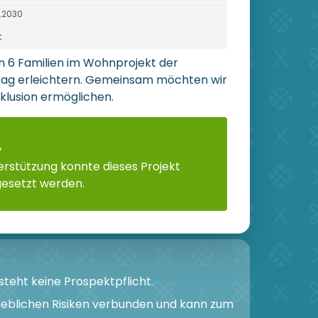
2.2030
€
den 6 Familien im Wohnprojekt der
ltag erleichtern. Gemeinsam möchten wir
klusion ermöglichen.
.
rstützung konnte dieses Projekt
gesetzt werden.
teht keine Prospektpflicht.
heblichen Risiken verbunden und kann zum