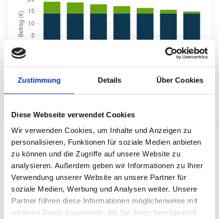
Zustimmung
Details
Über Cookies
Angenommenes Auszahlungsdatum des Darlehns ist der
01.02.2025. Hier handelt es sich lediglich um eine
Modellrechnung. Diese stellt kein verbindliches Angebot dar.
Diese Webseite verwendet Cookies
Wir verwenden Cookies, um Inhalte und Anzeigen zu
personalisieren, Funktionen für soziale Medien anbieten
Letzte Investitionen
zu können und die Zugriffe auf unsere Website zu
analysieren. Außerdem geben wir Informationen zu Ihrer
Verwendung unserer Website an unsere Partner für
vor 1 Jahr
8.500 €
soziale Medien, Werbung und Analysen weiter. Unsere
Anonym
aus Nordrhein-Westfalen
Partner führen diese Informationen möglicherweise mit
weiteren Daten zusammen, die Sie ihnen bereitgestellt