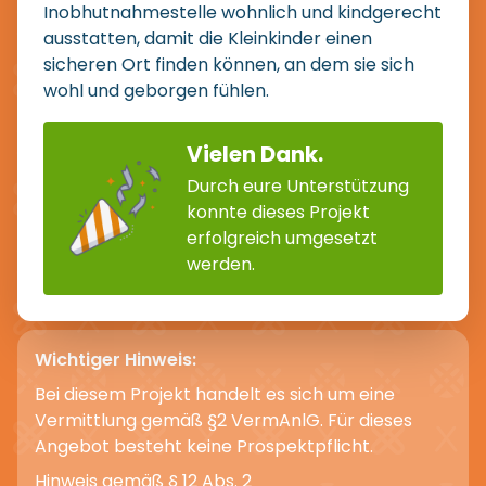
Inobhutnahmestelle wohnlich und kindgerecht
ausstatten, damit die Kleinkinder einen
sicheren Ort finden können, an dem sie sich
wohl und geborgen fühlen.
Vielen Dank.
Durch eure Unterstützung
konnte dieses Projekt
erfolgreich umgesetzt
werden.
Wichtiger Hinweis:
Bei diesem Projekt handelt es sich um eine
Vermittlung gemäß §2 VermAnlG. Für dieses
Angebot besteht keine Prospektpflicht.
Hinweis gemäß § 12 Abs. 2