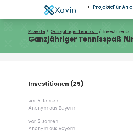
Projekte
Für Anl
Projekte
/
Ganzjähriger Tenniss...
/
Investments
Ganzjähriger Tennisspaß fü
Investitionen (25)
vor 5 Jahren
Anonym
aus Bayern
vor 5 Jahren
Anonym
aus Bayern