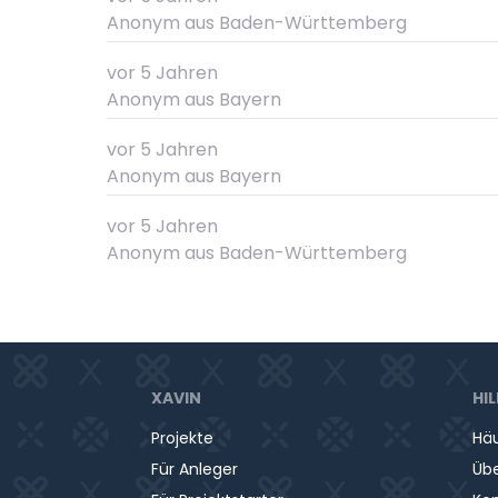
Anonym
aus Baden-Württemberg
vor 5 Jahren
Anonym
aus Bayern
vor 5 Jahren
Anonym
aus Bayern
vor 5 Jahren
Anonym
aus Baden-Württemberg
XAVIN
HIL
Projekte
Häu
Für Anleger
Übe