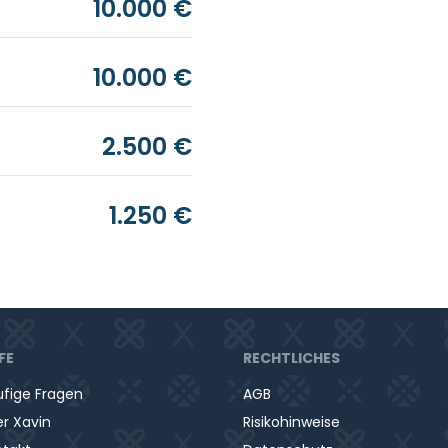
10.000 €
10.000 €
2.500 €
1.250 €
FE
RECHTLICHES
fige Fragen
AGB
r Xavin
Risikohinweise