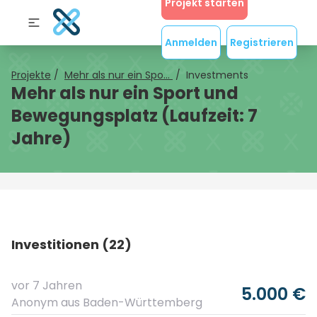
Projekt starten
Anmelden
Registrieren
Projekte
/
Mehr als nur ein Spo...
/
Investments
Mehr als nur ein Sport und
Bewegungsplatz (Laufzeit: 7
Jahre)
Investitionen (22)
vor 7 Jahren
5.000 €
Anonym
aus Baden-Württemberg