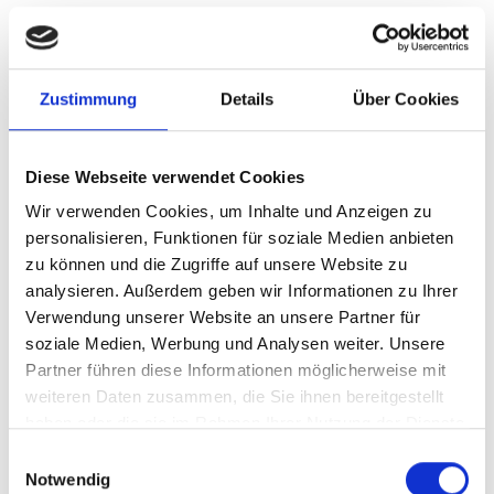
vor 7 Jahren
1.000 €
Anonym
aus Baden-Württemberg
Zustimmung
Details
Über Cookies
vor 7 Jahren
1.000 €
Anonym
aus Baden-Württemberg
Diese Webseite verwendet Cookies
vor 7 Jahren
1.000 €
Anonym
aus Baden-Württemberg
Wir verwenden Cookies, um Inhalte und Anzeigen zu
personalisieren, Funktionen für soziale Medien anbieten
vor 7 Jahren
1.000 €
zu können und die Zugriffe auf unsere Website zu
Anonym
aus Baden-Württemberg
analysieren. Außerdem geben wir Informationen zu Ihrer
Verwendung unserer Website an unsere Partner für
vor 7 Jahren
1.000 €
soziale Medien, Werbung und Analysen weiter. Unsere
Anonym
aus Baden-Württemberg
Partner führen diese Informationen möglicherweise mit
weiteren Daten zusammen, die Sie ihnen bereitgestellt
vor 7 Jahren
500 €
haben oder die sie im Rahmen Ihrer Nutzung der Dienste
Anonym
aus Baden-Württemberg
gesammelt haben.
Einwilligungsauswahl
Notwendig
vor 7 Jahren