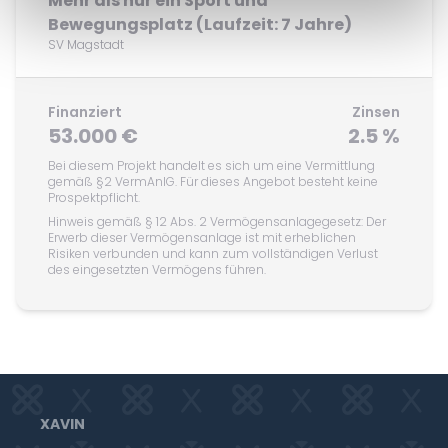
Mehr als nur ein Sport und
Bewegungsplatz (Laufzeit: 7 Jahre)
SV Magstadt
Finanziert
Zinsen
53.000 €
2.5 %
Bei diesem Projekt handelt es sich um eine Vermittlung
gemäß §2 VermAnlG. Für dieses Angebot besteht keine
Prospektpflicht.
Hinweis gemäß § 12 Abs. 2 Vermögensanlagegesetz: Der
Erwerb dieser Vermögensanlage ist mit erheblichen
Risiken verbunden und kann zum vollständigen Verlust
des eingesetzten Vermögens führen.
XAVIN