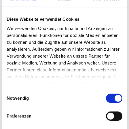
Anonym
aus Rheinland-Pfalz
vor 6 Monaten
Diese Webseite verwendet Cookies
2.000 €
Anonym
aus Hessen
Wir verwenden Cookies, um Inhalte und Anzeigen zu
personalisieren, Funktionen für soziale Medien anbieten
zu können und die Zugriffe auf unsere Website zu
vor 6 Monaten
5.000 €
analysieren. Außerdem geben wir Informationen zu Ihrer
Anonym
aus Bayern
Verwendung unserer Website an unsere Partner für
soziale Medien, Werbung und Analysen weiter. Unsere
vor 6 Monaten
10.000 €
Partner führen diese Informationen möglicherweise mit
Anonym
aus Rheinland-Pfalz
weiteren Daten zusammen, die Sie ihnen bereitgestellt
haben oder die sie im Rahmen Ihrer Nutzung der Dienste
Alle Investments anzeigen
gesammelt haben.
Einwilligungsauswahl
Notwendig
Präferenzen