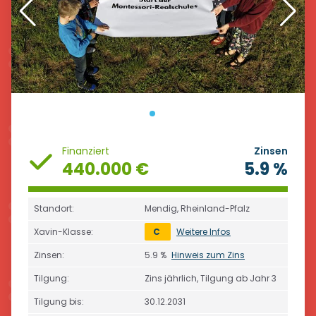
Finanziert
Zinsen
440.000 €
5.9 %
Standort:
Mendig, Rheinland-Pfalz
Xavin-Klasse:
C
Weitere Infos
Zinsen:
5.9 %
Hinweis zum Zins
Tilgung:
Zins jährlich, Tilgung ab Jahr 3
Tilgung bis:
30.12.2031