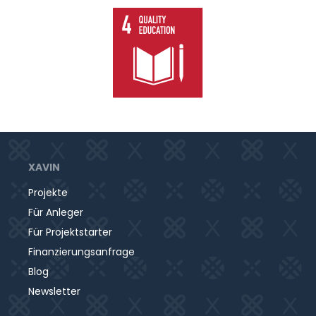
eine moderne Containeranlage mit insgesamt 60
Containern.
Die Containeranlage bietet sechs großzügige
Klassenräume, eine helle Mensa für gemeinsames
Essen und Bewegung sowie Zusatzräume für
Lehrkräfte sowie die Schülerinnen und Schüler.
XAVIN
Projekte
Für Anleger
Für Projektstarter
Finanzierungsanfrage
Blog
Newsletter