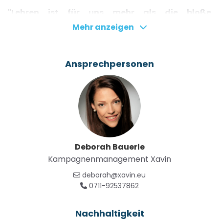
"Lehren ist für uns mehr als die bloße
Vermittlung von Wissen. Für uns steht die
Mehr anzeigen
individuelle Bildung unserer Schülerinnen und
Schüler im Vordergrund."
Ansprechpersonen
Die Freie Montessorischule Sonnenschein bietet
individuelle und selbstbestimmte Lehre in Mendig,
Koblenz. Hier werden ca. 100 Schülerinnen und
Schüler durch individuelle Bildung mit pädagogischen
Schwerpunkt gefördert. Mit dem Wechsel des
Standorts der bestehenden Grundschule und der
Deborah Bauerle
Neugründung einer Realschule Plus, schlägt die
Kampagnenmanagement Xavin
Schule ein neues Kapitel in ihrer Schulgeschichte
auf.
deborah@xavin.eu
0711-92537862
Um den Schülerinnen und Schülern auch in dieser
Übergangsphase optimale Lernbedingungen zu
Nachhaltigkeit
bieten, errichtet die Montessorischule Sonnenschein