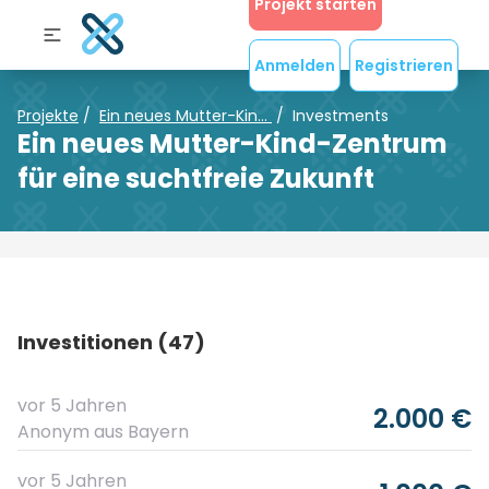
Projekt starten
Anmelden
Registrieren
Projekte
/
Ein neues Mutter-Kin...
/
Investments
Ein neues Mutter-Kind-Zentrum
für eine suchtfreie Zukunft
Investitionen (47)
vor 5 Jahren
2.000 €
Anonym
aus Bayern
vor 5 Jahren