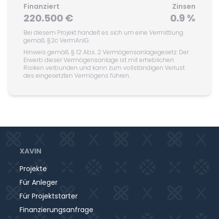
Finanziert
Zinsen
220.500 €
0.9 %
Bei diesem Projekt handelt es sich um eine Vermittlung
gemäß §2c VermAnlG.
Hinweis gemäß § 12 Abs. 2 Vermögensanlagegesetz: Der
Erwerb dieser Vermögensanlage ist mit erheblichen
Risiken verbunden und kann zum vollständigen Verlust
des eingesetzten Vermögens führen.
XAVIN
Projekte
Für Anleger
Für Projektstarter
Finanzierungsanfrage