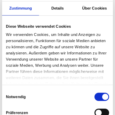
500 €
Anonym
aus Bayern
Zustimmung
Details
Über Cookies
vor 5 Jahren
200 €
Anonym
aus Bayern
Diese Webseite verwendet Cookies
vor 5 Jahren
Wir verwenden Cookies, um Inhalte und Anzeigen zu
5.000 €
Anonym
aus Hessen
personalisieren, Funktionen für soziale Medien anbieten
zu können und die Zugriffe auf unsere Website zu
vor 5 Jahren
300 €
analysieren. Außerdem geben wir Informationen zu Ihrer
Anonym
aus Baden-Württemberg
Verwendung unserer Website an unsere Partner für
soziale Medien, Werbung und Analysen weiter. Unsere
vor 5 Jahren
10.000 €
Partner führen diese Informationen möglicherweise mit
Anonym
aus Baden-Württemberg
weiteren Daten zusammen, die Sie ihnen bereitgestellt
haben oder die sie im Rahmen Ihrer Nutzung der Dienste
vor 5 Jahren
10.000 €
gesammelt haben.
Einwilligungsauswahl
Anonym
aus Bayern
Notwendig
vor 5 Jahren
1.000 €
Anonym
aus Hessen
Präferenzen