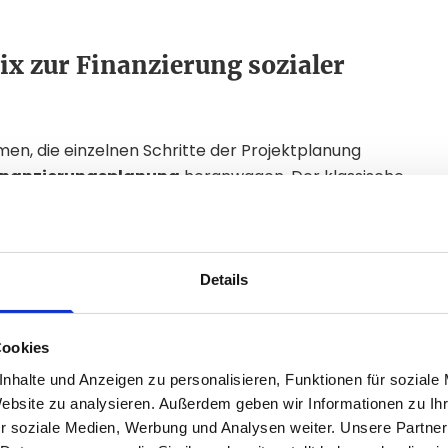
x zur Finanzierung sozialer
men, die einzelnen Schritte der Projektplanung
inanzierungsplanung
heranwagen. Der klassische
t i.d.R. aus den 3 Komponenten
Eigenkapital,
end zeigen wir, welche Möglichkeiten Ihnen im
gung stehen und welche Lücken sich dabei
Details
 Projekte
Cookies
lfall über
kein großes Eigenkapital oder
nhalte und Anzeigen zu personalisieren, Funktionen für soziale
 reichen in der Regel aus, um sich selbst zu tragen,
Website zu analysieren. Außerdem geben wir Informationen zu I
ekte zu finanzieren. Zusätzliche Einnahmen können
r soziale Medien, Werbung und Analysen weiter. Unsere Partner
h wichtiges Standbein für zahlreiche soziale