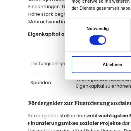
möglicherweise mit weiteren
Einrichtungen. Doch so attraktiv diese Form de
der Dienste gesammelt habe
Höhe stark begrenzt. Große Summen sind – 
Mehraufwand innerhalb mehrerer Monate ode
Einwilligungsauswahl
Notwendig
Eigenkapital auf einen Blick:
Vorteile
Gesetzlich festgesetzte
Leistungsentgelte
Ablehnen
Deutschland
Wichtiges Standbein, u
Spenden
Eigenkapital zu erhöhen
Fördergelder zur Finanzierung soziale
Fördergelder stellen den wohl
wichtigsten 
Finanzierungsmixes sozialer Projekte
dar.
Unterstützung der öffentlichen Hand aus. Do