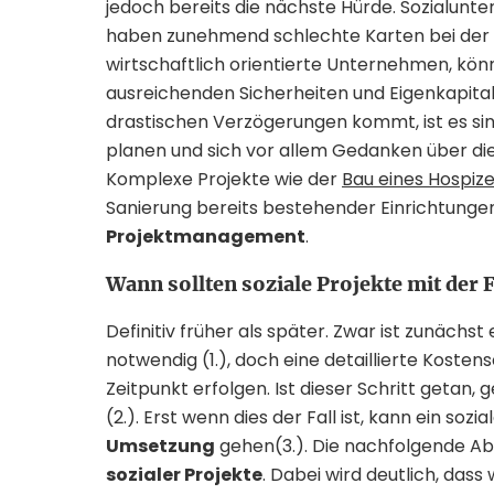
jedoch bereits die nächste Hürde. Sozialun
haben zunehmend schlechte Karten bei der 
wirtschaftlich orientierte Unternehmen, kön
ausreichenden Sicherheiten und Eigenkapital
drastischen Verzögerungen kommt, ist es sinn
planen und sich vor allem Gedanken über d
Komplexe Projekte wie der
Bau eines Hospiz
Sanierung bereits bestehender Einrichtungen
Projektmanagement
.
Wann sollten soziale Projekte mit der
Definitiv früher als später. Zwar ist zunächst
notwendig (1.), doch eine detaillierte Kosten
Zeitpunkt erfolgen. Ist dieser Schritt getan, 
(2.). Erst wenn dies der Fall ist, kann ein sozi
Umsetzung
gehen(3.). Die nachfolgende Ab
sozialer Projekte
. Dabei wird deutlich, da