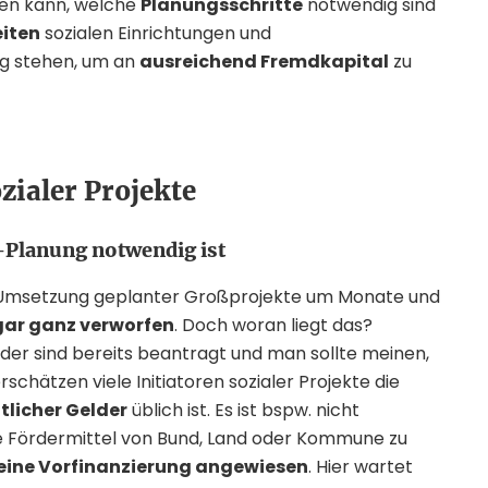
rden kann, welche
Planungsschritte
notwendig sind
eiten
sozialen Einrichtungen und
g stehen, um an
ausreichend Fremdkapital
zu
zialer Projekte
-Planung notwendig ist
he Umsetzung geplanter Großprojekte um Monate und
ogar ganz verworfen
. Doch woran liegt das?
elder sind bereits beantragt und man sollte meinen,
schätzen viele Initiatoren sozialer Projekte die
tlicher Gelder
üblich ist. Es ist bspw. nicht
de Fördermittel von Bund, Land oder Kommune zu
eine Vorfinanzierung angewiesen
. Hier wartet