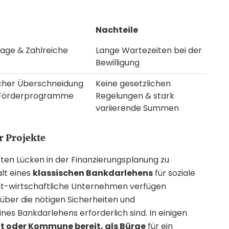
Nachteile
age & Zahlreiche
Lange Wartezeiten bei der
Bewilligung
cher Überschneidung
Keine gesetzlichen
e Förderprogramme
Regelungen & stark
variierende Summen
r Projekte
zten Lücken in der Finanzierungsplanung zu
alt eines
klassischen Bankdarlehens
für soziale
ht-wirtschaftliche Unternehmen verfügen
über die nötigen Sicherheiten und
nes Bankdarlehens erforderlich sind. In einigen
t oder Kommune bereit, als Bürge
für ein