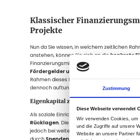
Klassischer Finanzierungsmi
Projekte
Nun da Sie wissen, in welchem zeitlichen Rah
anstehen, können Sie sich an die
konkrete F
Finanzierungsmix für soziale Projekte besteh
Fördergelder und Fremdkapital
. Nachfolg
Rahmen dieses Finanzierungsmixes zur Verfü
dennoch auftun können.
Zustimmung
Eigenkapital zur Finanzierung sozialer
Diese Webseite verwendet 
Als soziale Einrichtung verfügen Sie im Norma
Wir verwenden Cookies, um I
Rücklagen
. Die erhobenen Leistungsentgelte
und die Zugriffe auf unsere 
jedoch bei weitem nicht, um größere Bauproj
Website an unsere Partner fü
durch
Spenden
generiert werden. Ein wirklic