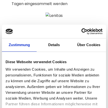
Tagen eingesammelt werden
So sieht es beim KITA-Projekt
heute aus
Zustimmung
Details
Über Cookies
Inzwischen ist fast ein Jahr seit der erfolgreichen
Diese Webseite verwendet Cookies
Finanzierung des Projekts vergangen. Der Bau der
Wir verwenden Cookies, um Inhalte und Anzeigen zu
KITA hatte sich aufgrund der Coronalage etwas
personalisieren, Funktionen für soziale Medien anbieten
verzögert, sodass die bereits Anfang des Jahres
zu können und die Zugriffe auf unsere Website zu
geplante Eröffnung nun am 01. Juni 2022 stattfinden
analysieren. Außerdem geben wir Informationen zu Ihrer
wird. Durch die Verzögerung des KITA-Baus, ist auch
Verwendung unserer Website an unsere Partner für
die Gartenanlage noch nicht vollständig ausgebaut.
soziale Medien, Werbung und Analysen weiter. Unsere
Der erste von insgesamt fünf Teilen soll jedoch
Partner führen diese Informationen möglicherweise mit